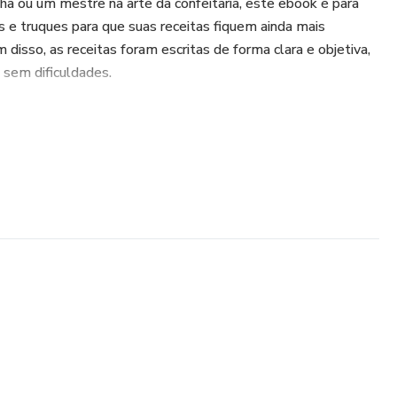
nha ou um mestre na arte da confeitaria, este ebook é para
s e truques para que suas receitas fiquem ainda mais
m disso, as receitas foram escritas de forma clara e objetiva,
 sem dificuldades.
eito para quem quer surpreender amigos e familiares com
a quem simplesmente quer se deliciar com um bom chocolate.
adquira já o seu!