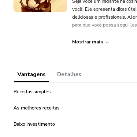
Seja você um iniciante na cozi
você! Ele apresenta dicas útei
deliciosas e profissionais. Alé
para que você possa segui-las
Este ebook é o presente perf
Mostrar mais
sobremesas incríveis, ou par
Então não perca mais tempo e 
Vantagens
Detalhes
Receitas simples
As melhores receitas
Baixo investimento