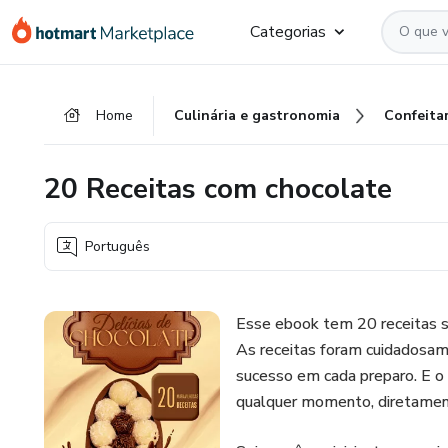
Ir
Ir
Ir
Categorias
para
para
para
o
o
o
conteúdo
pagamento
rodapé
Home
Culinária e gastronomia
Confeitar
principal
20 Receitas com chocolate
Português
Esse ebook tem 20 receitas si
As receitas foram cuidadosam
sucesso em cada preparo. E o
qualquer momento, diretament