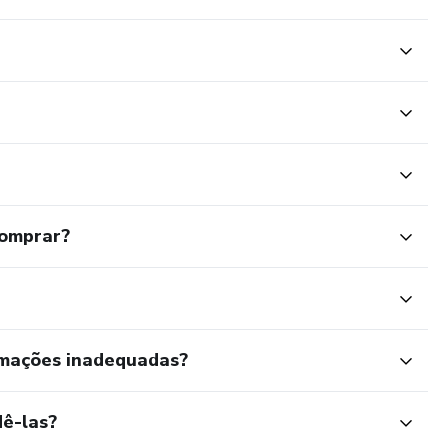
comprar?
rmações inadequadas?
ê-las?