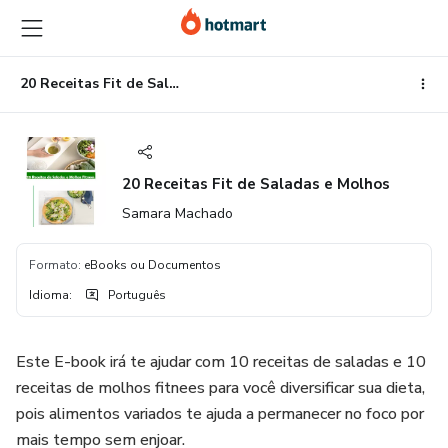
Ir
Ir
Ir
para
para
para
o
o
o
conteúdo
pagamento
rodapé
20 Receitas Fit de Saladas e Molhos
principal
20 Receitas Fit de Saladas e Molhos
Samara Machado
Formato
:
eBooks ou Documentos
Idioma
:
Português
Este E-book irá te ajudar com 10 receitas de saladas e 10
receitas de molhos fitnees para você diversificar sua dieta,
pois alimentos variados te ajuda a permanecer no foco por
mais tempo sem enjoar.