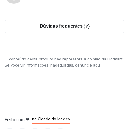
Dúvidas frequentes
O conteúdo deste produto não representa a opinião da Hotmart.
Se você vir informações inadequadas,
denuncie aqui
em Bogotá
em Amsterdam
em Madrid
na Cidade do México
Feito com
❤
em Belo Horizonte