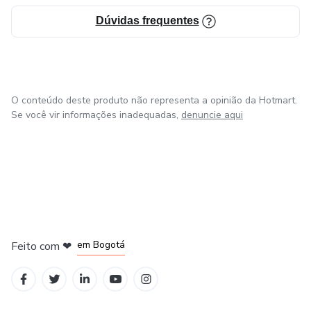
Dúvidas frequentes
O conteúdo deste produto não representa a opinião da Hotmart.
Se você vir informações inadequadas,
denuncie aqui
em Amsterdam
em Madrid
em Bogotá
Feito com
❤
em Belo Horizonte
na Cidade do México