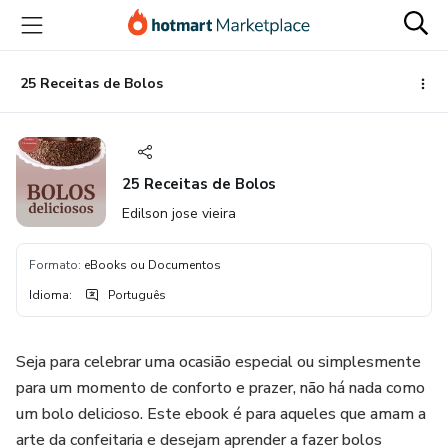
Ir
Ir
Ir
para
para
para
o
o
o
conteúdo
pagamento
rodapé
25 Receitas de Bolos
principal
25 Receitas de Bolos
Edilson jose vieira
Formato
:
eBooks ou Documentos
Idioma
:
Português
Seja para celebrar uma ocasião especial ou simplesmente
para um momento de conforto e prazer, não há nada como
um bolo delicioso. Este ebook é para aqueles que amam a
arte da confeitaria e desejam aprender a fazer bolos