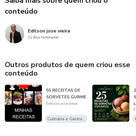
Saiba mais sobre quem criou o
conteúdo
Edilson jose vieira
11 Ano Hotmarter
Outros produtos de quem criou esse
conteúdo
55 RECEITAS DE
2
SORVETES GURME
S
L
Edilson jose vieira
E
Culinária e Gastronomia