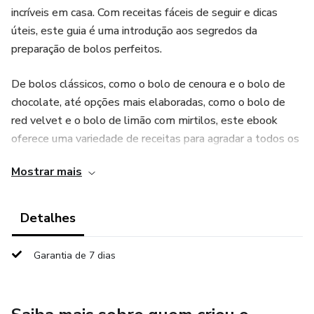
incríveis em casa. Com receitas fáceis de seguir e dicas
úteis, este guia é uma introdução aos segredos da
preparação de bolos perfeitos.
De bolos clássicos, como o bolo de cenoura e o bolo de
chocolate, até opções mais elaboradas, como o bolo de
red velvet e o bolo de limão com mirtilos, este ebook
oferece uma variedade de receitas para agradar a todos os
gostos.
Mostrar mais
Prepare-se para se deliciar com as receitas deste ebook e
descobrir o prazer de fazer bolos deliciosos em sua própria
Detalhes
cozinha!
Garantia de 7 dias