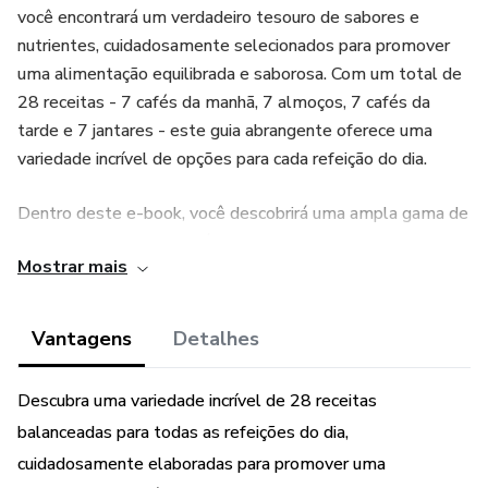
você encontrará um verdadeiro tesouro de sabores e
nutrientes, cuidadosamente selecionados para promover
uma alimentação equilibrada e saborosa. Com um total de
28 receitas - 7 cafés da manhã, 7 almoços, 7 cafés da
tarde e 7 jantares - este guia abrangente oferece uma
variedade incrível de opções para cada refeição do dia.
Dentro deste e-book, você descobrirá uma ampla gama de
pratos deliciosos e saudáveis, elaborados com
Mostrar mais
ingredientes frescos e nutritivos. Desde smoothies
energizantes e bowls matinais reconfortantes até pratos
principais satisfatórios e lanches revigorantes, cada receita
Vantagens
Detalhes
foi cuidadosamente desenvolvida para fornecer os
nutrientes essenciais que seu corpo precisa para prosperar.
Descubra uma variedade incrível de 28 receitas
balanceadas para todas as refeições do dia,
Além de proporcionar prazer ao paladar, nosso e-book
cuidadosamente elaboradas para promover uma
também oferece uma visão abrangente dos benefícios de