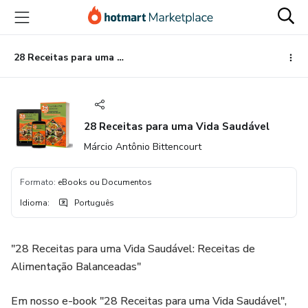
Ir
Ir
Ir
para
para
para
o
o
o
conteúdo
pagamento
rodapé
28 Receitas para uma Vida Saudável
principal
28 Receitas para uma Vida Saudável
Márcio Antônio Bittencourt
Formato
:
eBooks ou Documentos
Idioma
:
Português
"28 Receitas para uma Vida Saudável: Receitas de
Alimentação Balanceadas"
Em nosso e-book "28 Receitas para uma Vida Saudável",