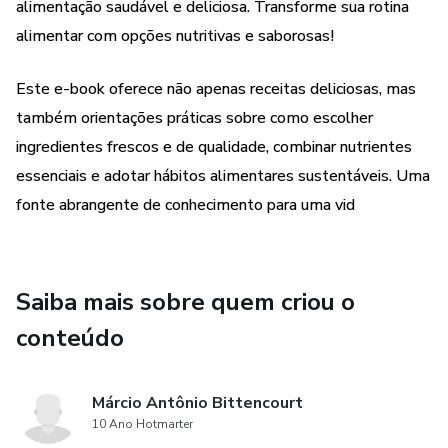
uma alimentação saudável. Aprenda como escolher
alimentação saudável e deliciosa. Transforme sua rotina
ingredientes frescos e de alta qualidade, descubra os
alimentar com opções nutritivas e saborosas!
segredos de combinações equilibradas de nutrientes e
saiba como transformar sua rotina alimentar em um estilo
Este e-book oferece não apenas receitas deliciosas, mas
de vida mais saudável e sustentável.
também orientações práticas sobre como escolher
ingredientes frescos e de qualidade, combinar nutrientes
Ao adotar uma alimentação saudável, você estará
essenciais e adotar hábitos alimentares sustentáveis. Uma
investindo no seu bem-estar físico, mental e emocional.
fonte abrangente de conhecimento para uma vid
Experimente o poder transformador de uma dieta
equilibrada e nutritiva e descubra como pequenas
mudanças podem gerar grandes impactos em sua saúde e
qualidade de vida.
Saiba mais sobre quem criou o
conteúdo
Prepare-se para embarcar em uma jornada deliciosa e
nutritiva com "Receitas para uma Vida Saudável". Cada
página é uma oportunidade de se aproximar do seu melhor
Márcio Antônio Bittencourt
eu, enquanto desfruta de refeições incríveis e nutrindo seu
10 Ano Hotmarter
corpo e alma.