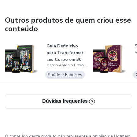
Outros produtos de quem criou esse
conteúdo
Guia Definitivo
S
para Transformar
seu Corpo em 30
Márcio Antônio Bittencourt
Dias
Saúde e Esportes
Dúvidas frequentes
O conteúdo deste produto não representa a opinião da Hotmart.