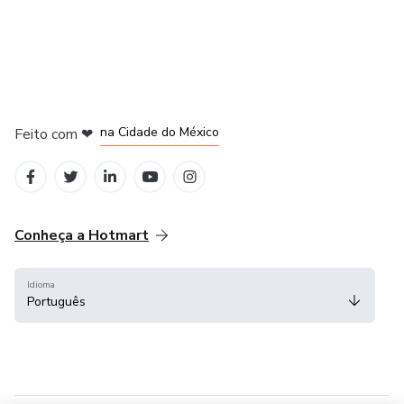
em Bogotá
em Amsterdam
em Madrid
na Cidade do México
Feito com
❤
em Belo Horizonte
Conheça a Hotmart
Idioma
Português