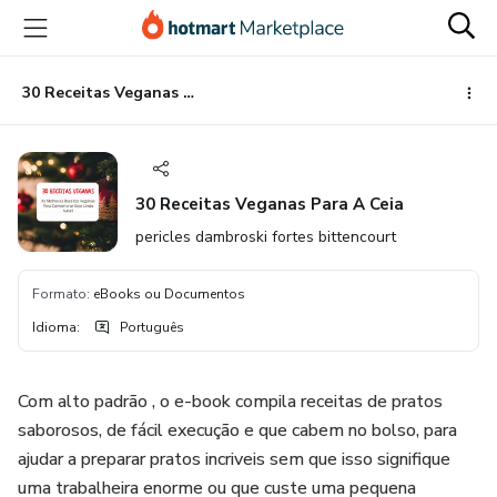
Ir
Ir
Ir
para
para
para
o
o
o
conteúdo
pagamento
rodapé
30 Receitas Veganas Para A Ceia
principal
30 Receitas Veganas Para A Ceia
pericles dambroski fortes bittencourt
Formato
:
eBooks ou Documentos
Idioma
:
Português
Com alto padrão , o e-book compila receitas de pratos
saborosos, de fácil execução e que cabem no bolso, para
ajudar a preparar pratos incriveis sem que isso signifique
uma trabalheira enorme ou que custe uma pequena