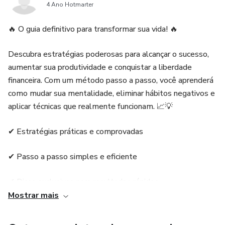
4 Ano Hotmarter
🔥 O guia definitivo para transformar sua vida! 🔥
Descubra estratégias poderosas para alcançar o sucesso,
aumentar sua produtividade e conquistar a liberdade
financeira. Com um método passo a passo, você aprenderá
como mudar sua mentalidade, eliminar hábitos negativos e
aplicar técnicas que realmente funcionam. 📈💡
✔ Estratégias práticas e comprovadas
✔ Passo a passo simples e eficiente
✔ Dicas exclusivas para resultados rápidos
Mostrar mais
💰 Invista em você! Comece agora sua jornada para uma
vida de sucesso e abundância! 🚀📥