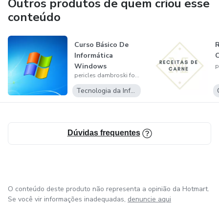
Outros produtos de quem criou esse
conteúdo
Curso Básico De
R
Informática
C
Windows
pericles dambroski fortes bittencourt
Tecnologia da Informação
Dúvidas frequentes
O conteúdo deste produto não representa a opinião da Hotmart.
Se você vir informações inadequadas,
denuncie aqui