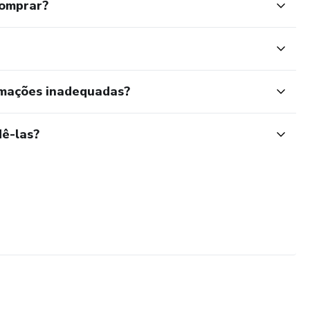
comprar?
rmações inadequadas?
ê-las?