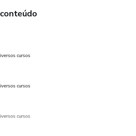
meter sua saúde.
 conteúdo
mpletamente preenchendo o estômago. Onça por onça, os
alizam isso melhor do que qualquer outro. Ao mesmo tempo,
e possuem talentos especiais para derreter gordura.
diversos cursos
diversos cursos
diversos cursos