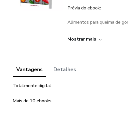
Prévia do ebook:
Alimentos para queima de go
Cada um dos seguintes alimen
Mostrar mais
peso. Esses alimentos vão al
eles possuem propriedades es
corpo a derreter quilos não sa
apetite por junk food e mant
Vantagens
Detalhes
limpo e energia eficiente.
Totalmente digital
Você pode incluir esses alim
ao seu corpo o chute metabóli
Mais de 10 ebooks
Um plano de perda de peso se
Dr. Charles Klein recomenda c
a 1.800 calorias por dia. Ele 