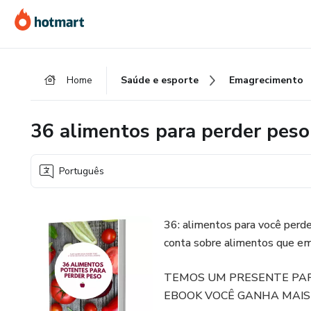
Ir
Ir
Ir
para
para
para
o
o
o
conteúdo
pagamento
rodapé
Home
Saúde e esporte
Emagrecimento
principal
36 alimentos para perder peso
Português
36: alimentos para você perd
conta sobre alimentos que em
TEMOS UM PRESENTE PAR
EBOOK VOCÊ GANHA MAIS 