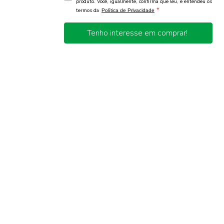
produto. Você, igualmente, confirma que leu, e entendeu os
*
termos da
Política de Privacidade
Tenho interesse em comprar!