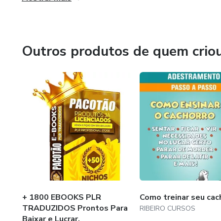
Olá bem vindo a Ribeiro cursos , onde você vai encontrar 
​Bem-vindo à nova era criativa.
Outros produtos de quem crio
Olá bem vindo a Ribeiro cursos , onde você vai encontrar 
​Bem-vindo à nova era criativa.
+ 1800 EBOOKS PLR
Como treinar seu cac
TRADUZIDOS Prontos Para
RIBEIRO CURSOS
Baixar e Lucrar.