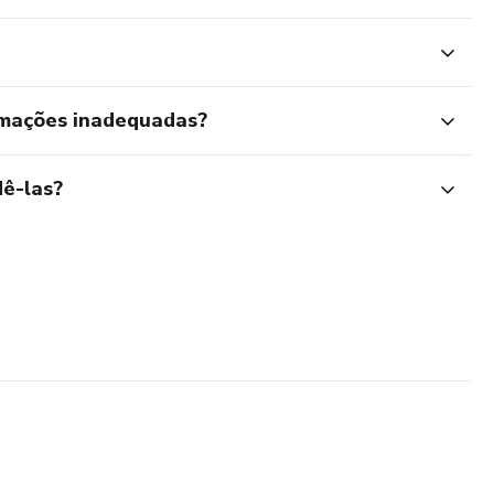
rmações inadequadas?
ê-las?