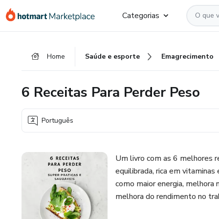
Ir
Ir
Ir
Categorias
para
para
para
o
o
o
conteúdo
pagamento
rodapé
Home
Saúde e esporte
Emagrecimento
principal
6 Receitas Para Perder Peso
Português
Um livro com as 6 melhores re
equilibrada, rica em vitaminas
como maior energia, melhora 
melhora do rendimento no tra