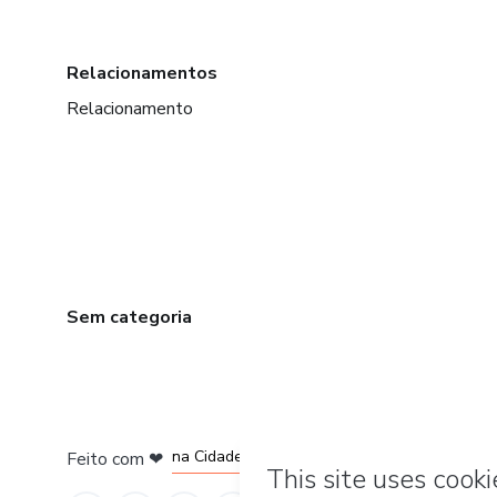
Relacionamentos
Relacionamento
Sem categoria
em Bogotá
em Amsterdam
em Madrid
na Cidade do México
Feito com
❤
em Belo Horizonte