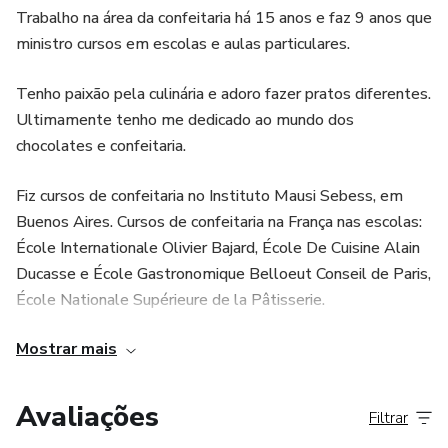
Trabalho na área da confeitaria há 15 anos e faz 9 anos que
ministro cursos em escolas e aulas particulares.
Terceira etapa: APRENDENDO NOVAS TÉCNICAS
Tenho paixão pela culinária e adoro fazer pratos diferentes.
Aprendendo as técnicas de saborização com:
Ultimamente tenho me dedicado ao mundo dos
chocolates e confeitaria.
- Pasta frutas;
Fiz cursos de confeitaria no Instituto Mausi Sebess, em
- Infusão de ervas frescas e secas;
Buenos Aires. Cursos de confeitaria na França nas escolas:
École Internationale Olivier Bajard, École De Cuisine Alain
- Polpa de frutas e suco concentrado;
Ducasse e École Gastronomique Belloeut Conseil de Paris,
École Nationale Supérieure de la Pâtisserie.
- Especiarias em pó;
Mostrar mais
Também fiz cursos mais tecnológicos no Instituto de
- Bebidas alcoólicas com gás e sem gás;
Tecnologia de Alimentos, em Campinas, tais como:
Tecnologia de fabricação de drageados duros de açúcar e
Avaliações
- Castanhas e frutas secas
Filtrar
de chocolate, Processo industrial de fabricação de