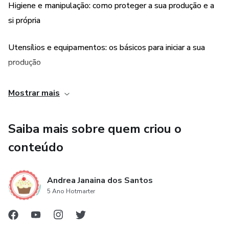
Higiene e manipulação: como proteger a sua produção e a
si própria
Utensílios e equipamentos: os básicos para iniciar a sua
produção
Segunda etapa: A PRODUÇÃO BÁSICA
Mostrar mais
Brigadeiros básicos: começando pela base
Saiba mais sobre quem criou o
Pontos dos brigadeiros: conhecendo os pontos
conteúdo
Técnicas: como desenvolver novos sabores
Andrea Janaina dos Santos
5 Ano Hotmarter
Como pesar e usar granulados
Uso do bico rechear os brigadeiros