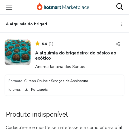
Ir
Ir
Ir
para
para
para
o
o
o
conteúdo
pagamento
rodapé
A alquimia do brigadeiro: do básico ao exótico
principal
5.0
(
1
)
A alquimia do brigadeiro: do básico ao
exótico
Andrea Janaina dos Santos
Formato
:
Cursos Online e Serviços de Assinatura
Idioma
:
Português
Produto indisponível
Cadastre-se e mostre seu interesse em comprar para o(a)