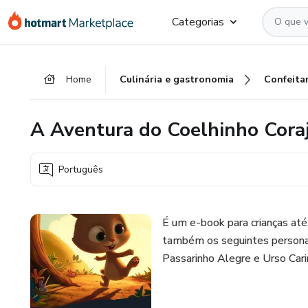
Ir
Ir
Ir
Categorias
para
para
para
o
o
o
conteúdo
pagamento
rodapé
Home
Culinária e gastronomia
Confeitar
principal
A Aventura do Coelhinho Cora
Português
É um e-book para crianças at
também os seguintes personag
Passarinho Alegre e Urso Cari