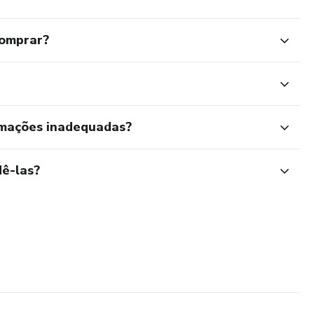
comprar?
rmações inadequadas?
ê-las?