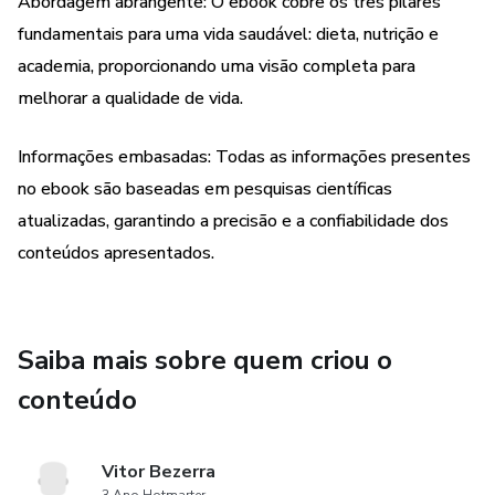
Abordagem abrangente: O ebook cobre os três pilares
lesões e como aprimorar o rendimento nos treinos,
fundamentais para uma vida saudável: dieta, nutrição e
garantindo uma abordagem segura e eficiente.
academia, proporcionando uma visão completa para
Em resumo, o ebook é uma ferramenta completa e
melhorar a qualidade de vida.
acessível, abordando dieta, nutrição e academia, com o
intuito de ajudar os leitores a alcançarem uma vida mais
Informações embasadas: Todas as informações presentes
saudável, ativa e equilibrada.
no ebook são baseadas em pesquisas científicas
atualizadas, garantindo a precisão e a confiabilidade dos
conteúdos apresentados.
Saiba mais sobre quem criou o
conteúdo
Vitor Bezerra