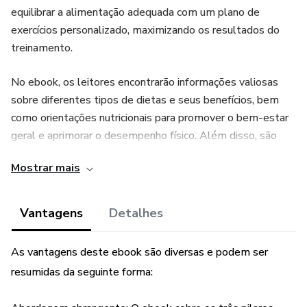
equilibrar a alimentação adequada com um plano de
exercícios personalizado, maximizando os resultados do
treinamento.
No ebook, os leitores encontrarão informações valiosas
sobre diferentes tipos de dietas e seus benefícios, bem
como orientações nutricionais para promover o bem-estar
geral e aprimorar o desempenho físico. Além disso, são
fornecidos conselhos práticos para montar refeições
Mostrar mais
equilibradas e saborosas que se alinhem com suas metas
de saúde e condicionamento.
Vantagens
Detalhes
Quanto à parte da academia, o ebook oferece rotinas de
exercícios específicas para diversos níveis de
As vantagens deste ebook são diversas e podem ser
condicionamento físico, focando em exercícios de
resumidas da seguinte forma:
resistência, força e flexibilidade. Essas rotinas são
complementadas com orientações sobre como evitar