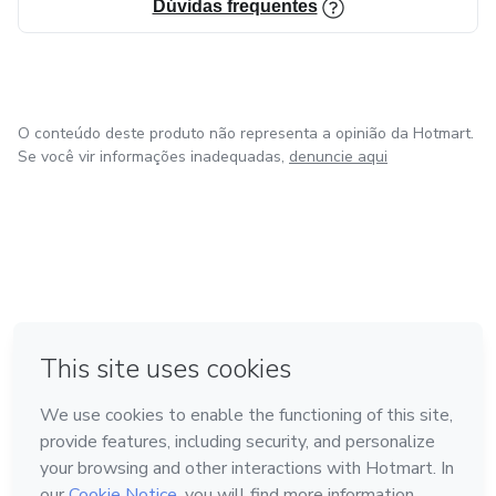
Dúvidas frequentes
O conteúdo deste produto não representa a opinião da Hotmart.
Se você vir informações inadequadas,
denuncie aqui
em Bogotá
em Amsterdam
em Madrid
na Cidade do México
Feito com
❤
em Belo Horizonte
Conheça a Hotmart