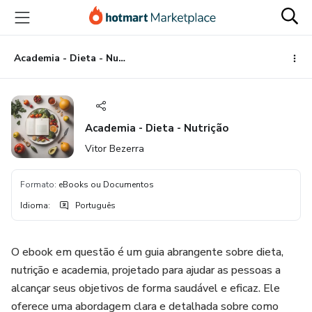
Ir
Ir
Ir
para
para
para
o
o
o
conteúdo
pagamento
rodapé
Academia - Dieta - Nutrição
principal
Academia - Dieta - Nutrição
Vitor Bezerra
Formato
:
eBooks ou Documentos
Idioma
:
Português
O ebook em questão é um guia abrangente sobre dieta,
nutrição e academia, projetado para ajudar as pessoas a
alcançar seus objetivos de forma saudável e eficaz. Ele
oferece uma abordagem clara e detalhada sobre como