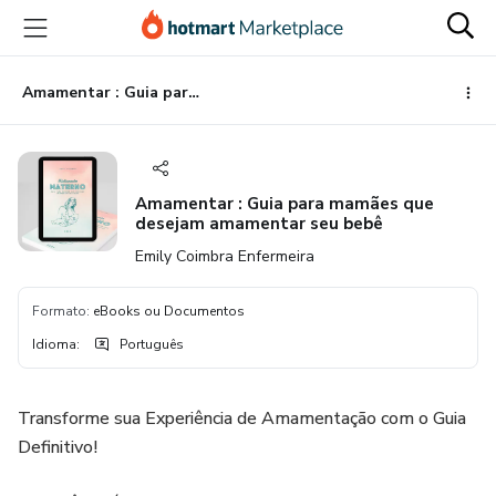
Ir
Ir
Ir
para
para
para
o
o
o
conteúdo
pagamento
rodapé
Amamentar : Guia para mamães que desejam amamentar seu bebê
principal
Amamentar : Guia para mamães que
desejam amamentar seu bebê
Emily Coimbra Enfermeira
Formato
:
eBooks ou Documentos
Idioma
:
Português
Transforme sua Experiência de Amamentação com o Guia
Definitivo!