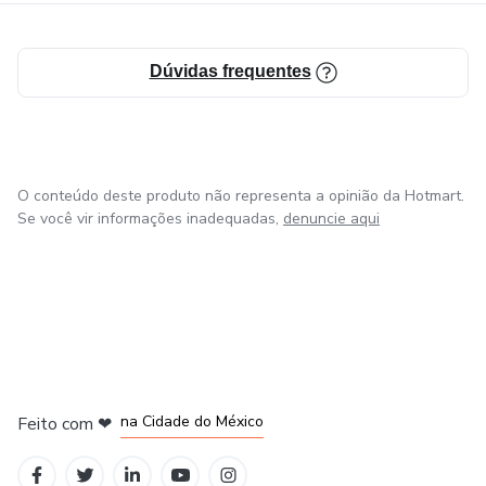
Dúvidas frequentes
O conteúdo deste produto não representa a opinião da Hotmart.
Se você vir informações inadequadas,
denuncie aqui
em Bogotá
em Amsterdam
em Madrid
na Cidade do México
Feito com
❤
em Belo Horizonte