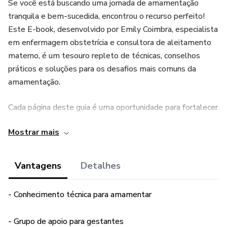
Se você está buscando uma jornada de amamentação
tranquila e bem-sucedida, encontrou o recurso perfeito!
Este E-book, desenvolvido por Emily Coimbra, especialista
em enfermagem obstetrícia e consultora de aleitamento
materno, é um tesouro repleto de técnicas, conselhos
práticos e soluções para os desafios mais comuns da
amamentação.
Cada página deste guia é uma oportunidade para fortalecer
o vínculo com seu bebê, garantindo nutrição ótima e um
Mostrar mais
começo de vida saudável. Dê a si mesma e ao seu bebê o
melhor começo possível. Não perca essa chance de tornar
a amamentação uma experiência positiva e memorável.
Vantagens
Detalhes
Adquira seu exemplar hoje e sinta a diferença que o
- Conhecimento técnica para amamentar
conhecimento certo pode fazer!
- Grupo de apoio para gestantes