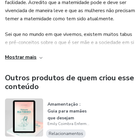
facilidade. Acredito que a maternidade pode e deve ser
vivenciada de maneira leve e que as mulheres não precisam
temer a maternidade como tem sido atualmente.
Sei que no mundo em que vivemos, existem muitos tabus
e pré-conceitos sobre o que é ser mãe e a sociedade em si
tem quebrado a beleza do materna de verdade,
Mostrar mais
assustando as mães com experiências ruins de algumas
mulheres. Mas mãe, estou aqui para te dizer que é
possível ter um parto natural menos doloroso, é possível
Outros produtos de quem criou esse
amamentar sem dor e é possível ser uma boa mãe sem
conteúdo
deixar de ser você mesma para isso.
Amamentação :
E é por isso que estou aqui para te ajudar a viver a
Guia para mamães
maternidade de maneira saudável e leve. Vamos juntas
que desejam
colocar no mundo crianças saudáveis e felizes?
Emily Coimbra Enfermeira
amamentar seu
beb...
Relacionamentos