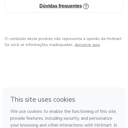
Dúvidas frequentes
O conteúdo deste produto não representa a opinião da Hotmart.
Se você vir informações inadequadas,
denuncie aqui
em Bogotá
em Amsterdam
em Madrid
na Cidade do México
Feito com
❤
em Belo Horizonte