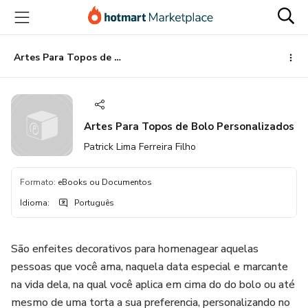
Ir
Ir
Ir
para
para
para
o
o
o
conteúdo
pagamento
rodapé
Artes Para Topos de Bolo Personalizados
principal
Artes Para Topos de Bolo Personalizados
Patrick Lima Ferreira Filho
Formato
:
eBooks ou Documentos
Idioma
:
Português
São enfeites decorativos para homenagear aquelas
pessoas que você ama, naquela data especial e marcante
na vida dela, na qual você aplica em cima do do bolo ou até
mesmo de uma torta a sua preferencia, personalizando no