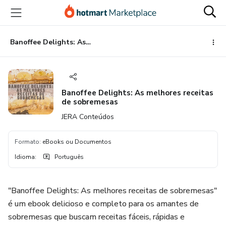
Ir
Ir
Ir
para
para
para
o
o
o
conteúdo
pagamento
rodapé
Banoffee Delights: As melhores receitas de sobremesas
principal
Banoffee Delights: As melhores receitas
de sobremesas
JERA Conteúdos
Formato
:
eBooks ou Documentos
Idioma
:
Português
"Banoffee Delights: As melhores receitas de sobremesas"
é um ebook delicioso e completo para os amantes de
sobremesas que buscam receitas fáceis, rápidas e