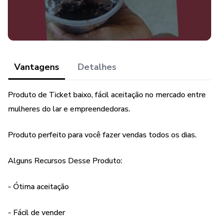
Receitas doces de bolo no pote
Receitas salgadas de bolo no pote
Vantagens
Detalhes
Foi desenvolvido e pensado para obter resultados
verdadeiros e estamos disponibilizando + 5 bônus para lhe
Produto de Ticket baixo, fácil aceitação no mercado entre
ajudar nessa trajetória, e um deles é 20 receitas de
mulheres do lar e empreendedoras.
Brigadeiro gourmet. só esses bônus já valeu de longe o
valor investido.
Produto perfeito para você fazer vendas todos os dias.
Alguns Recursos Desse Produto:
- Ótima aceitação
- Fácil de vender