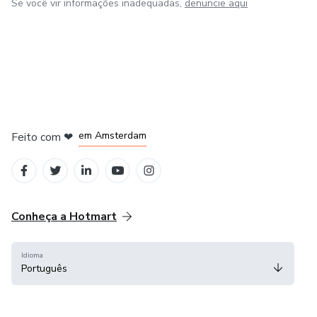
Se você vir informações inadequadas,
denuncie aqui
em Madrid
em Amsterdam
Feito com
❤
em Belo Horizonte
na Cidade do México
em Bogotá
Conheça a Hotmart
Idioma
Português