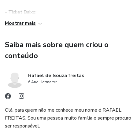
- Ticket Baixo;
Mostrar mais
- Cookie com Duração Eterna;
Saiba mais sobre quem criou o
*** COMISSÃO ***
conteúdo
60% de Comissão
Rafael de Souza freitas
Excelente oportunidade para quem faz Facebookads e
6 Ano Hotmarter
Googleads
Este produto converte muito bem com essas seguintes
Olá, para quem não me conhece meu nome é RAFAEL
estratégias:
FREITAS, Sou uma pessoa muito família e sempre procuro
ser responsável.
- Instagram (Pessoal e Marca);