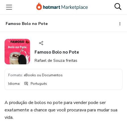
Ir
Ir
Ir
para
para
para
o
o
o
conteúdo
pagamento
rodapé
Famoso Bolo no Pote
principal
Famoso Bolo no Pote
Rafael de Souza freitas
Formato
:
eBooks ou Documentos
Idioma
:
Português
A produção de bolos no pote para vender pode ser
exatamente a chance que você procurava para mudar sua
vida.