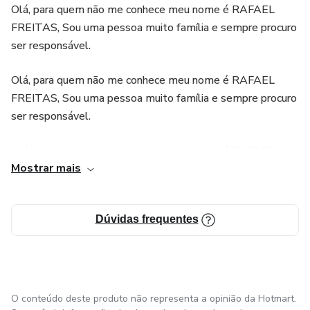
Olá, para quem não me conhece meu nome é RAFAEL
- Páginas no Facebook;
FREITAS, Sou uma pessoa muito família e sempre procuro
ser responsável.
- Grupos no Facebook;
Olá, para quem não me conhece meu nome é RAFAEL
- Blog;
FREITAS, Sou uma pessoa muito família e sempre procuro
ser responsável.
- Mini sites;
Olá, para quem não me conhece meu nome é RAFAEL
- Parcerias com Influenciadores Digitais.
Mostrar mais
FREITAS, Sou uma pessoa muito família e sempre procuro
ser responsável.
MATERIAIS DE DIVULGAÇÃO:
https://bit.ly/Afiliados_bolosnopote
Dúvidas frequentes
Olá, para quem não me conhece meu nome é RAFAEL
FREITAS, Sou uma pessoa muito família e sempre procuro
ser responsável.
O conteúdo deste produto não representa a opinião da Hotmart.