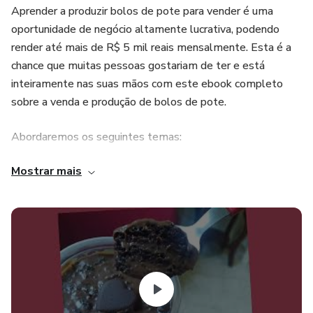
Aprender a produzir bolos de pote para vender é uma
oportunidade de negócio altamente lucrativa, podendo
render até mais de R$ 5 mil reais mensalmente. Esta é a
chance que muitas pessoas gostariam de ter e está
inteiramente nas suas mãos com este ebook completo
sobre a venda e produção de bolos de pote.
Abordaremos os seguintes temas:
Mostrar mais
Como ter sucesso com bolo no pote
Precificando seu bolo no pote
Usando o Gourmet para alavancar suas vendas
Materiais necessários para fabricação de bolo no pote
Montando e embalando seu bolo no pote