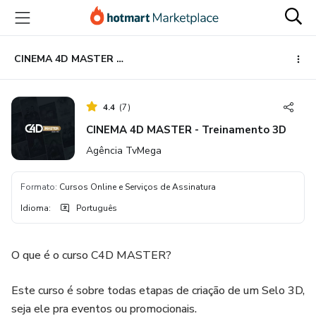
Ir
Ir
Ir
para
para
para
o
o
o
conteúdo
pagamento
rodapé
CINEMA 4D MASTER - Treinamento 3D
principal
4.4
(
7
)
CINEMA 4D MASTER - Treinamento 3D
Agência TvMega
Formato
:
Cursos Online e Serviços de Assinatura
Idioma
:
Português
O que é o curso C4D MASTER?
​Este curso é sobre todas etapas de criação de um Selo 3D,
seja ele pra eventos ou promocionais.