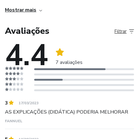
em escritório próprio, prestando serviços de criação.
Mostrar mais
Avaliações
Filtrar
4.4
7 avaliações
3
17/03/2023
AS EXPLICAÇÕES (DIDÁTICA) PODERIA MELHORAR
FANNUEL