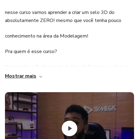
nesse curso vamos aprender a criar um selo 3D do
absolutamente ZERO! mesmo que você tenha pouco
conhecimento na área da Modelagem!
Pra quem é esse curso?
Destinados a Profissionais da área do Design, que já tem
um conhecimento
Mostrar mais
com os Softwares CINEMA 4D , Illustrator ou CorelDraw.
​Obs: O Mais importante de tudo é você Dominar os
Softwares de Vetorização!
pois não vamos entrar em partes teóricas explicando o
funcionamento das Ferramentas!