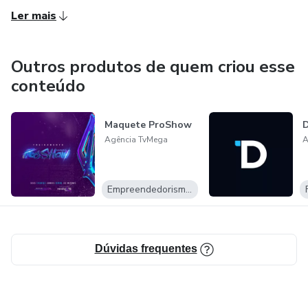
Ler mais
Outros produtos de quem criou esse
conteúdo
Maquete ProShow
Agência TvMega
A
Empreendedorismo Digital
Dúvidas frequentes