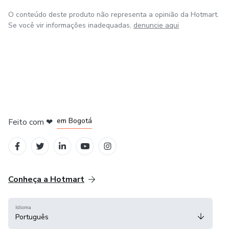
O conteúdo deste produto não representa a opinião da Hotmart.
Se você vir informações inadequadas,
denuncie aqui
em Madrid
em Amsterdam
em Bogotá
Feito com
❤
em Belo Horizonte
na Cidade do México
Conheça a Hotmart
Idioma
Português