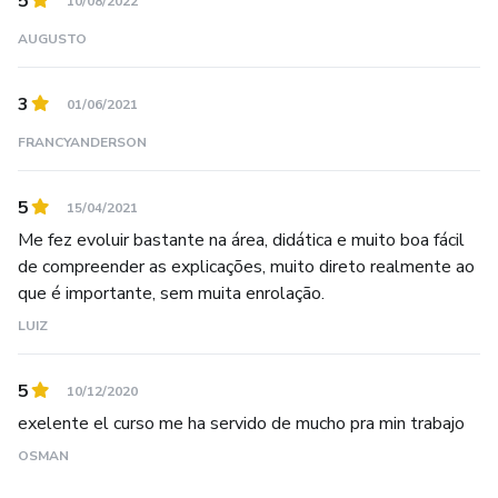
5
10/08/2022
AUGUSTO
3
01/06/2021
FRANCYANDERSON
5
15/04/2021
Me fez evoluir bastante na área, didática e muito boa fácil
de compreender as explicações, muito direto realmente ao
que é importante, sem muita enrolação.
LUIZ
5
10/12/2020
exelente el curso me ha servido de mucho pra min trabajo
OSMAN