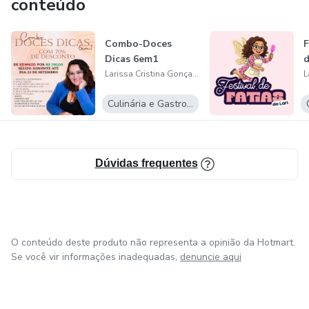
conteúdo
Combo-Doces
F
Dicas 6em1
d
Larissa Cristina Gonçalves
Culinária e Gastronomia
Dúvidas frequentes
O conteúdo deste produto não representa a opinião da Hotmart.
Se você vir informações inadequadas,
denuncie aqui