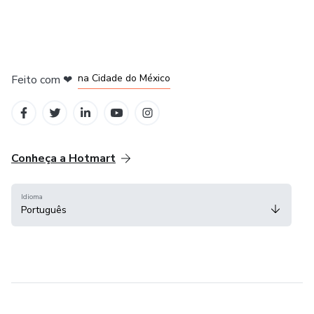
em Bogotá
em Amsterdam
em Madrid
na Cidade do México
Feito com
❤
em Belo Horizonte
Conheça a Hotmart
Idioma
Português