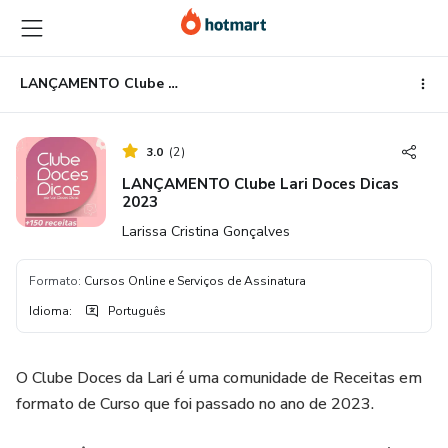
Ir
Ir
Ir
para
para
para
o
o
o
conteúdo
pagamento
rodapé
LANÇAMENTO Clube Lari Doces Dicas 2023
principal
3.0
(
2
)
LANÇAMENTO Clube Lari Doces Dicas
2023
Larissa Cristina Gonçalves
Formato
:
Cursos Online e Serviços de Assinatura
Idioma
:
Português
O Clube Doces da Lari é uma comunidade de Receitas em
formato de Curso que foi passado no ano de 2023.