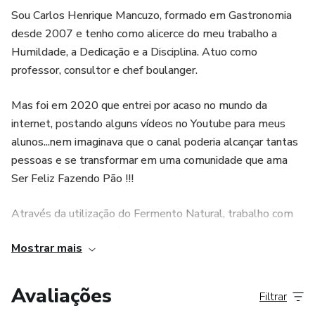
Sou Carlos Henrique Mancuzo, formado em Gastronomia
desde 2007 e tenho como alicerce do meu trabalho a
Humildade, a Dedicação e a Disciplina. Atuo como
professor, consultor e chef boulanger.
Mas foi em 2020 que entrei por acaso no mundo da
internet, postando alguns vídeos no Youtube para meus
alunos...nem imaginava que o canal poderia alcançar tantas
pessoas e se transformar em uma comunidade que ama
Ser Feliz Fazendo Pão !!!
Através da utilização do Fermento Natural, trabalho com
receitas clássicas, dinâmicas e acessíveis, abrangendo o
Mostrar mais
mundo da panificação.
Vamos ser felizes fazendo pão e respeitando o processo
Avaliações
Filtrar
dessa arte tão especial que é fazer pão !!! Vamos juntos !!!