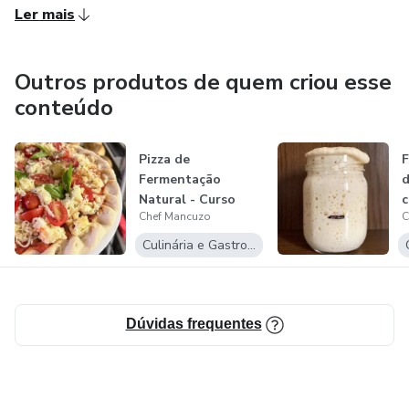
Ler mais
Outros produtos de quem criou esse
conteúdo
Pizza de
F
Fermentação
d
Natural - Curso
c
Chef Mancuzo
C
Completo
s
Culinária e Gastronomia
Dúvidas frequentes