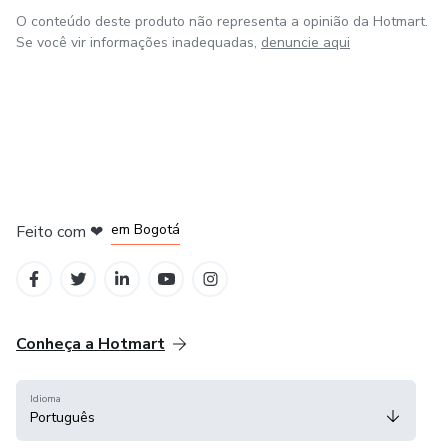
O conteúdo deste produto não representa a opinião da Hotmart.
Se você vir informações inadequadas,
denuncie aqui
em Amsterdam
em Madrid
em Bogotá
Feito com
❤
em Belo Horizonte
na Cidade do México
Conheça a Hotmart
Idioma
Português