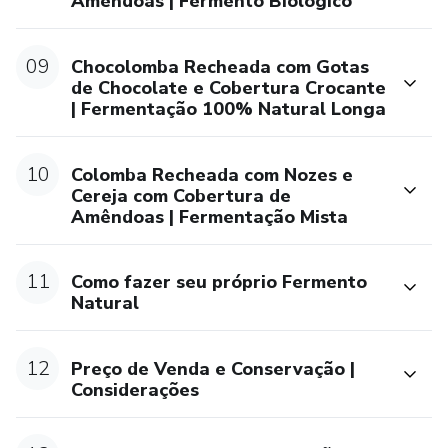
Amêndoas | Fermento Biológico
Qualquer dúvida, envie uma mensagem para
@chefmancuzo (Instagram).
09
Chocolomba Recheada com Gotas
de Chocolate e Cobertura Crocante
Vamos SER FELIZES fazendo pão, em casa, à mão, na
| Fermentação 100% Natural Longa
batedeira, no forno doméstico ou no profissional !!!
10
Colomba Recheada com Nozes e
Cereja com Cobertura de
Amêndoas | Fermentação Mista
11
Como fazer seu próprio Fermento
Natural
12
Preço de Venda e Conservação |
Considerações