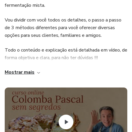
fermentação mista.
Vou dividir com você todos os detalhes, o passo a passo
de 3 métodos diferentes para você oferecer diversas
opções para seus clientes, familiares e amigos.
Todo o conteúdo e explicação está detalhada em vídeo, de
forma objetiva e clara, para não ter dúvidas !!!
Mostrar mais
As receitas que você vai aprender:
Receita de Colomba Tradicional com Laranja Cristalizada e
Cobertura de Amêndoas - fermento biológico
Receita de Chocolomba Recheada com Gotas de
Chocolate e Cobertura Crocante - fermentação 100%
natural longa