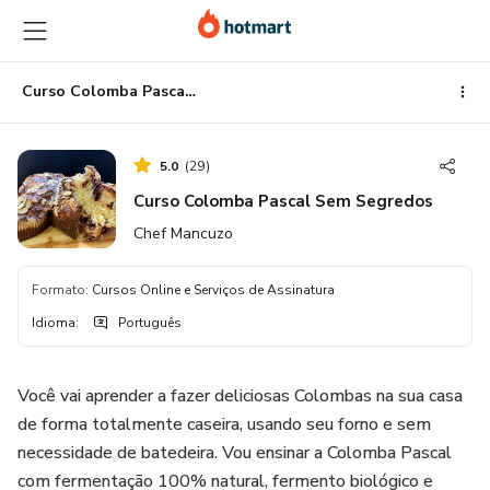
Ir
Ir
Ir
para
para
para
o
o
o
conteúdo
pagamento
rodapé
Curso Colomba Pascal Sem Segredos
principal
5.0
(
29
)
Curso Colomba Pascal Sem Segredos
Chef Mancuzo
Formato
:
Cursos Online e Serviços de Assinatura
Idioma
:
Português
Você vai aprender a fazer deliciosas Colombas na sua casa
de forma totalmente caseira, usando seu forno e sem
necessidade de batedeira. Vou ensinar a Colomba Pascal
com fermentação 100% natural, fermento biológico e