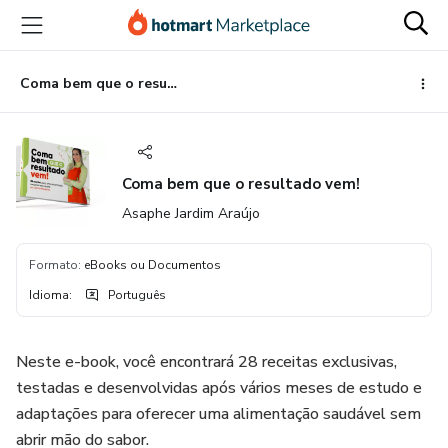
Ir
Ir
Ir
para
para
para
o
o
o
conteúdo
pagamento
rodapé
Coma bem que o resultado vem!
principal
Coma bem que o resultado vem!
Asaphe Jardim Araújo
Formato
:
eBooks ou Documentos
Idioma
:
Português
Neste e-book, você encontrará 28 receitas exclusivas,
testadas e desenvolvidas após vários meses de estudo e
adaptações para oferecer uma alimentação saudável sem
abrir mão do sabor.