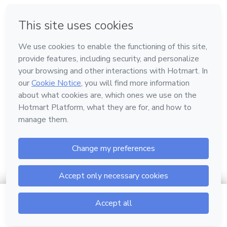
em Madrid
em Amsterdam
Feito com
❤
em Belo Horizonte
na Cidade do México
em Bogotá
Conheça a Hotmart
Idioma
Português
Central de ajuda
Termos
Privacidade
Cookies
$12.00
Ir para o carrinho
Hotmart — 2011-2026 © Todos os direitos reservados.