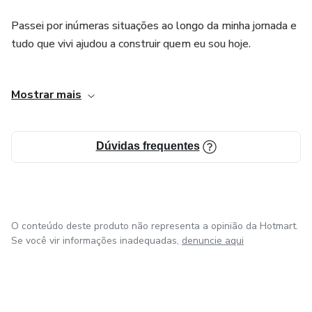
Passei por inúmeras situações ao longo da minha jornada e
tudo que vivi ajudou a construir quem eu sou hoje.
Foi preciso desbloquear muitos traumas e medos, hoje me
Mostrar mais
sinto na obrigação de ajudar outras pessoas a resolverem
seus conflitos utilizando destas ferramentas que
desenvolvi ao longo da jornada, o que faz a diferença em
Dúvidas frequentes
nossas vidas não são os anos mas sim os danos que
passamos e que conseguimos superar.
O conteúdo deste produto não representa a opinião da Hotmart.
Se você vir informações inadequadas,
denuncie aqui