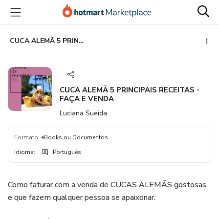
Ir
Ir
Ir
para
para
para
o
o
o
conteúdo
pagamento
rodapé
CUCA ALEMÃ 5 PRINCIPAIS RECEITAS - FAÇA E VENDA
principal
CUCA ALEMÃ 5 PRINCIPAIS RECEITAS -
FAÇA E VENDA
Luciana Sueida
Formato
:
eBooks ou Documentos
Idioma
:
Português
Como faturar com a venda de CUCAS ALEMÃS gostosas
e que fazem qualquer pessoa se apaixonar.