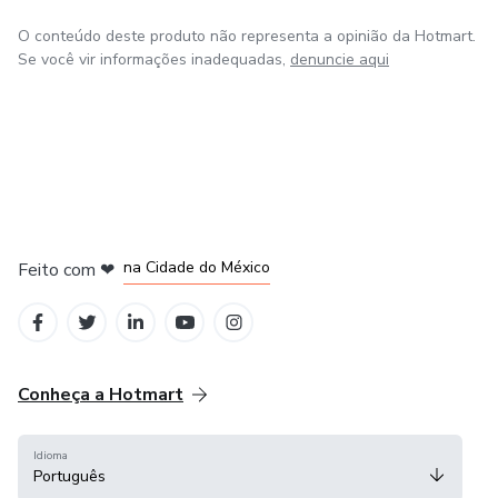
O conteúdo deste produto não representa a opinião da Hotmart.
Se você vir informações inadequadas,
denuncie aqui
em Bogotá
em Amsterdam
em Madrid
na Cidade do México
Feito com
❤
em Belo Horizonte
Conheça a Hotmart
Idioma
Português