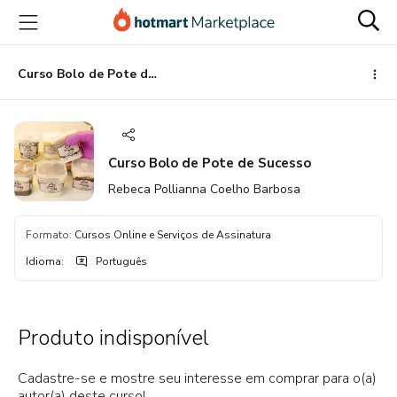
Ir
Ir
Ir
para
para
para
o
o
o
conteúdo
pagamento
rodapé
Curso Bolo de Pote de Sucesso
principal
Curso Bolo de Pote de Sucesso
Rebeca Pollianna Coelho Barbosa
Formato
:
Cursos Online e Serviços de Assinatura
Idioma
:
Português
Produto indisponível
Cadastre-se e mostre seu interesse em comprar para o(a)
autor(a) deste curso!