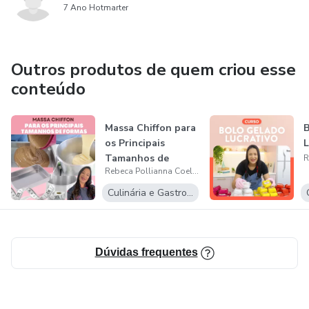
7 Ano Hotmarter
Outros produtos de quem criou esse
conteúdo
Massa Chiffon para
B
os Principais
L
Tamanhos de
Rebeca Pollianna Coelho Barbosa
Formas
Culinária e Gastronomia
Dúvidas frequentes