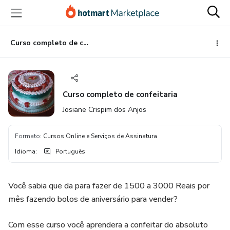
Ir
Ir
Ir
para
para
para
o
o
o
conteúdo
pagamento
rodapé
Curso completo de confeitaria
principal
Curso completo de confeitaria
Josiane Crispim dos Anjos
Formato
:
Cursos Online e Serviços de Assinatura
Idioma
:
Português
Você sabia que da para fazer de 1500 a 3000 Reais por
mês fazendo bolos de aniversário para vender?
Com esse curso você aprendera a confeitar do absoluto