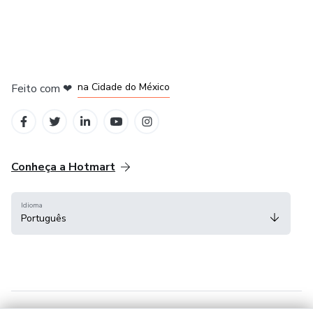
em Bogotá
em Amsterdam
em Madrid
na Cidade do México
Feito com
❤
em Belo Horizonte
Conheça a Hotmart
Idioma
Português