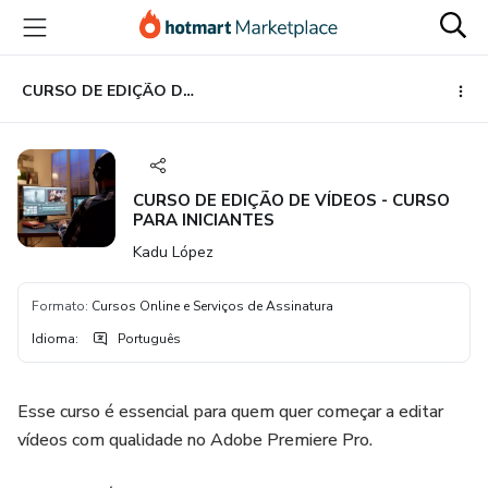
Ir
Ir
Ir
para
para
para
o
o
o
conteúdo
pagamento
rodapé
CURSO DE EDIÇÃO DE VÍDEOS - CURSO PARA INICIANTES
principal
CURSO DE EDIÇÃO DE VÍDEOS - CURSO
PARA INICIANTES
Kadu López
Formato
:
Cursos Online e Serviços de Assinatura
Idioma
:
Português
Esse curso é essencial para quem quer começar a editar
vídeos com qualidade no Adobe Premiere Pro.