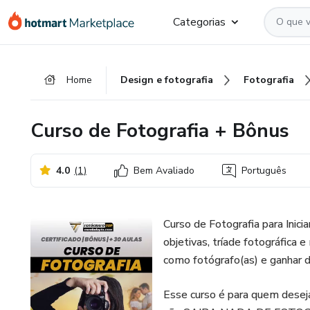
Ir
Ir
Ir
Categorias
para
para
para
o
o
o
conteúdo
pagamento
rodapé
Home
Design e fotografia
Fotografia
principal
Curso de Fotografia + Bônus
4.0
(
1
)
Bem Avaliado
Português
Curso de Fotografia para Ini
objetivas, tríade fotográfica 
como fotógrafo(as) e ganhar di
Esse curso é para quem desej