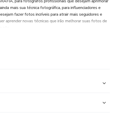
A, para fotógrafos profissionais que desejam aprimorar
nda mais sua técnica fotográfica, para influenciadores e
sejam fazer fotos incríveis para atrair mais seguidores e
er aprender novas técnicas que irão melhorar suas fotos de
e etc.
fundamentais da fotografia para se tornar um fotógrafo
riência com mais de 3000 eventos já registrados será
IFICADO e Suporte Individual no whats! AINDA COM