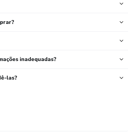
mprar?
rmações inadequadas?
ê-las?