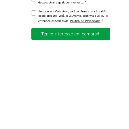
*
descadastrar a qualquer momento.
Ao clicar em Cadastrar, você confirma a sua inscrição
neste produto. Você, igualmente, confirma que leu, e
*
entendeu os termos da
Política de Privacidade
Tenho interesse em comprar!