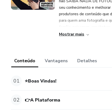
não SAIBA NADA DE FOTOGRAFI
seu conhecimento e melhorar ai
produtores de conteúdo que de
para quem ama fotografia e qu
família, paisagem, arquitetura 
Mostrar mais
Você aprenderá os princípios 
profissional. Toda minha expe
repassada também. Com CERT
BÔNUS FANTÁSTICOS!
Conteúdo
Vantagens
Detalhes
01
⭐Boas Vindas!
02
👉A Plataforma