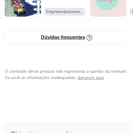
Empreendedorismo Digital
Dúvidas frequentes
O conteúdo deste produto não representa a opinião da Hotmart.
Se você vir informações inadequadas,
denuncie aqui
em Amsterdam
em Madrid