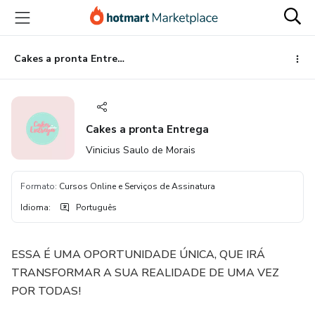
Ir
Ir
Ir
para
para
para
o
o
o
conteúdo
pagamento
rodapé
Cakes a pronta Entrega
principal
Cakes a pronta Entrega
Vinicius Saulo de Morais
Formato
:
Cursos Online e Serviços de Assinatura
Idioma
:
Português
ESSA É UMA OPORTUNIDADE ÚNICA, QUE IRÁ
TRANSFORMAR A SUA REALIDADE DE UMA VEZ
POR TODAS!