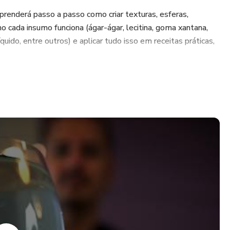
renderá passo a passo como criar texturas, esferas,
 cada insumo funciona (ágar-ágar, lecitina, goma xantana,
quido, entre outros) e aplicar tudo isso em receitas práticas,
você vai ver na prática como aplicar a gastronomia molecular
gados, entradas, sobremesas e até drinks — com explicações
 impressionantes.