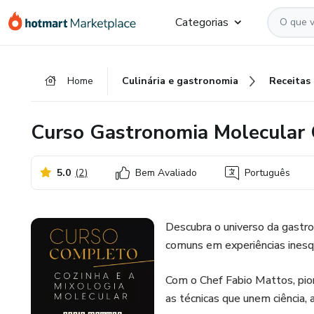
Ir
Ir
Ir
Categorias
para
para
para
o
o
o
conteúdo
pagamento
rodapé
Home
Culinária e gastronomia
Receitas
principal
Curso Gastronomia Molecular
5.0
(
2
)
Bem Avaliado
Português
Descubra o universo da gastro
comuns em experiências inesqu
Com o Chef Fabio Mattos, pion
as técnicas que unem ciência,