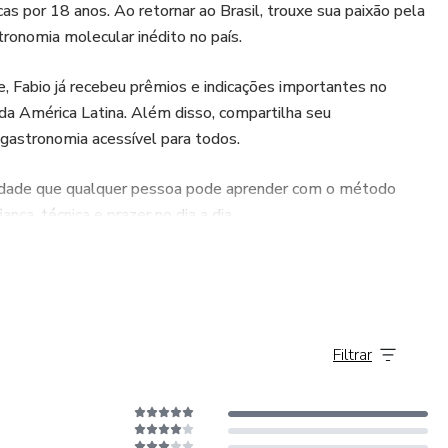
as por 18 anos. Ao retornar ao Brasil, trouxe sua paixão pela
stronomia molecular inédito no país.
e, Fabio já recebeu prêmios e indicações importantes no
º da América Latina. Além disso, compartilha seu
 gastronomia acessível para todos.
idade que qualquer pessoa pode aprender com o método
nça, técnica e prazer no dia a dia.
Filtrar