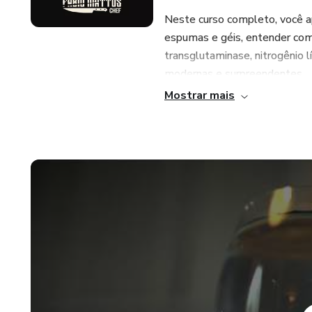
Neste curso completo, você ap
espumas e géis, entender como
transglutaminase, nitrogênio lí
modernas e surpreendentes.
Mostrar mais
Nada de teoria distante: aqui 
em pratos reais — doces, sal
simples, diretas e resultados