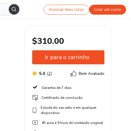
Acessar meu curso
Criar um curso
$310.00
Ir para o carrinho
5.0
(
2
)
Bem Avaliado
Garantia de 7 dias
Certificado de conclusão
Estude do seu jeito e em qualquer
dispositivo
45 aula e 9 hora de conteúdo original