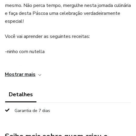
mesmo. Não perca tempo, mergulhe nesta jornada culinária
e faça desta Páscoa uma celebração verdadeiramente
especial!
Você vai aprender as seguintes receitas:
-ninho com nutella
-pistache
Mostrar mais
-maracujá trufado
Detalhes
-ninho com geleia de morango
Garantia de 7 dias
-palha italiana
-creme brûlée