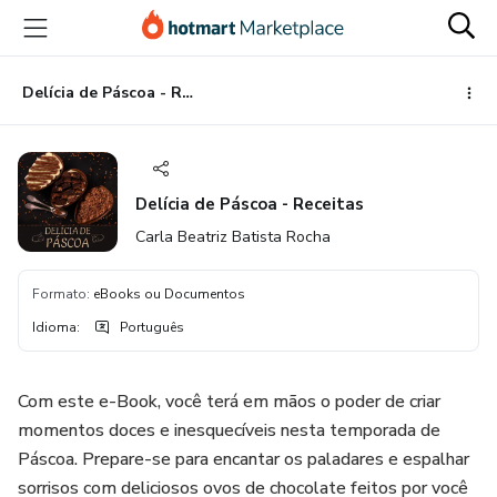
Ir
Ir
Ir
para
para
para
o
o
o
conteúdo
pagamento
rodapé
Delícia de Páscoa - Receitas
principal
Delícia de Páscoa - Receitas
Carla Beatriz Batista Rocha
Formato
:
eBooks ou Documentos
Idioma
:
Português
Com este e-Book, você terá em mãos o poder de criar
momentos doces e inesquecíveis nesta temporada de
Páscoa. Prepare-se para encantar os paladares e espalhar
sorrisos com deliciosos ovos de chocolate feitos por você