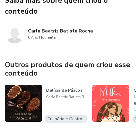
Saiba mais sobre quem criou o
-brigadero com brownie
conteúdo
Carla Beatriz Batista Rocha
6 Ano Hotmarter
Outros produtos de quem criou esse
conteúdo
Delícia de Páscoa
Carla Beatriz Batista Rocha
S
Culinária e Gastronomia