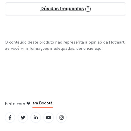
Dúvidas frequentes
O conteúdo deste produto não representa a opinião da Hotmart.
Se você vir informações inadequadas,
denuncie aqui
em Amsterdam
em Madrid
em Bogotá
Feito com
❤
em Belo Horizonte
na Cidade do México