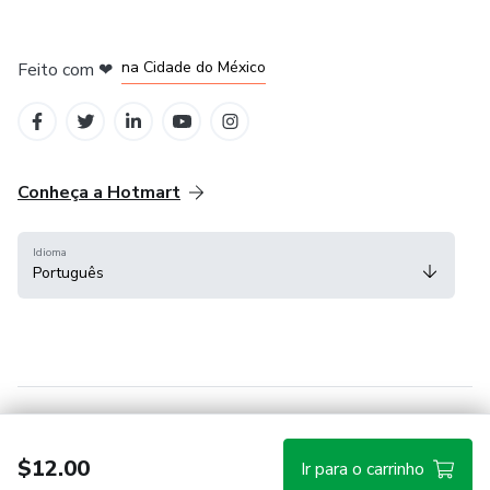
em Bogotá
em Amsterdam
em Madrid
na Cidade do México
Feito com
❤
em Belo Horizonte
Conheça a Hotmart
Idioma
Português
Central de ajuda
Termos
Privacidade
Cookies
$12.00
Ir para o carrinho