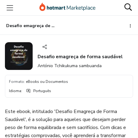
Ir
Ir
Ir
para
para
para
o
o
o
conteúdo
pagamento
rodapé
Desafio emagreça de forma saudável
principal
Desafio emagreça de forma saudável
António Tchikukuma sambuanda
Formato
:
eBooks ou Documentos
Idioma
:
Português
Este ebook, intitulado 'Desafio Emagreça de Forma
Saudável', é a solução para aqueles que desejam perder
peso de forma equilibrada e sem sacrifícios. Com dicas e
estratégias comprovadas, você aprenderá a transformar