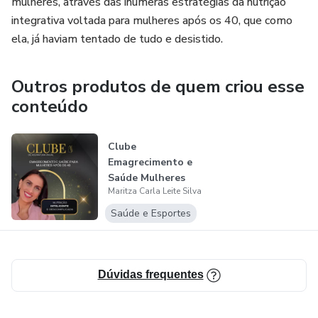
mulheres, através das inúmeras estratégias da nutrição
integrativa voltada para mulheres após os 40, que como
ela, já haviam tentado de tudo e desistido.
Outros produtos de quem criou esse
conteúdo
Clube
Emagrecimento e
Saúde Mulheres
Maritza Carla Leite Silva
após os 40:
Nutrição In...
Saúde e Esportes
Dúvidas frequentes