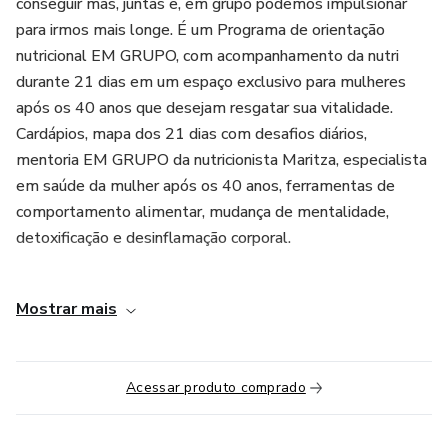
conseguir mas, juntas e, em grupo podemos impulsionar
para irmos mais longe. É um Programa de orientação
nutricional EM GRUPO, com acompanhamento da nutri
durante 21 dias em um espaço exclusivo para mulheres
após os 40 anos que desejam resgatar sua vitalidade.
Cardápios, mapa dos 21 dias com desafios diários,
mentoria EM GRUPO da nutricionista Maritza, especialista
em saúde da mulher após os 40 anos, ferramentas de
comportamento alimentar, mudança de mentalidade,
detoxificação e desinflamação corporal.
Para você mulher, que desejam resgatar sua autoestima e
Mostrar mais
emagrecimento, diminuir ansiedade por alimentos
(principalmente os doces), dando o impulso inicial para
destravar o metabolismo e a queima de gordura corporal
Acessar produto comprado
através de uma desinflamação e desintoxicação tornando o
ambiente favorável a saúde, energia, disposição, sono e
libido. Vamos dar uma guinada com uma nutrição