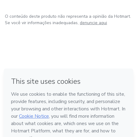
O conteúdo deste produto não representa a opinião da Hotmart.
Se você vir informações inadequadas,
denuncie aqui
em Amsterdam
em Madrid
em Bogotá
Feito com
❤
em Belo Horizonte
na Cidade do México
Conheça a Hotmart
Idioma