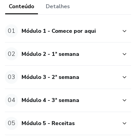
Conteúdo
Detalhes
inteligente no Grupo Emagrecimento 30 dias -
Resgatando sua Vitalidade após 40 anos? Aqui nos
fortalecemos umas as outras em nossos propósitos. Está
01
pronta para essa virada de chave na sua vida?
Módulo 1 - Comece por aqui
02
Módulo 2 - 1ª semana
03
Módulo 3 - 2ª semana
04
Módulo 4 - 3ª semana
05
Módulo 5 - Receitas