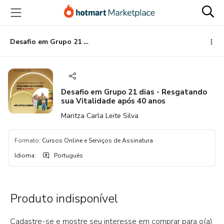
Ir
Ir
Ir
para
para
para
o
o
o
conteúdo
pagamento
rodapé
Desafio em Grupo 21 dias - Resgatando sua Vitalidade após 40 anos
principal
Desafio em Grupo 21 dias - Resgatando
sua Vitalidade após 40 anos
Maritza Carla Leite Silva
Formato
:
Cursos Online e Serviços de Assinatura
Idioma
:
Português
Produto indisponível
Cadastre-se e mostre seu interesse em comprar para o(a)