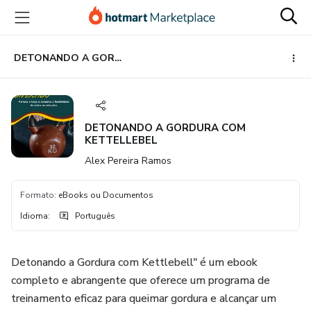
Ir
Ir
Ir
para
para
para
o
o
o
conteúdo
pagamento
rodapé
DETONANDO A GORDURA COM KETTELLEBEL
principal
DETONANDO A GORDURA COM
KETTELLEBEL
Alex Pereira Ramos
Formato
:
eBooks ou Documentos
Idioma
:
Português
Detonando a Gordura com Kettlebell" é um ebook
completo e abrangente que oferece um programa de
treinamento eficaz para queimar gordura e alcançar um