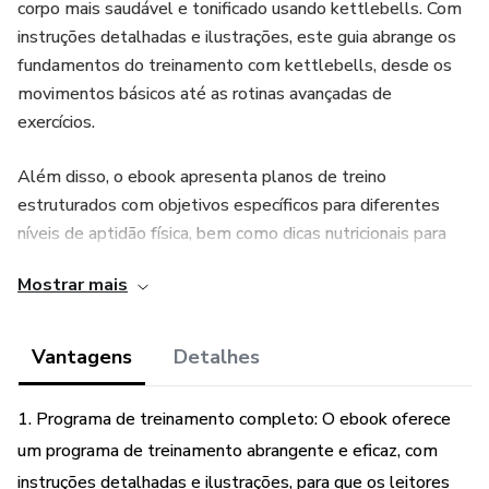
corpo mais saudável e tonificado usando kettlebells. Com
instruções detalhadas e ilustrações, este guia abrange os
fundamentos do treinamento com kettlebells, desde os
movimentos básicos até as rotinas avançadas de
exercícios.
Além disso, o ebook apresenta planos de treino
estruturados com objetivos específicos para diferentes
níveis de aptidão física, bem como dicas nutricionais para
otimizar os resultados do treino. Os leitores aprenderão
Mostrar mais
como usar kettlebells para melhorar a força, a resistência e
a flexibilidade, ao mesmo tempo em que queimam gordura
e aumentam o metabolismo.
Vantagens
Detalhes
Com "Detonando a Gordura com Kettlebell", os leitores
1. Programa de treinamento completo: O ebook oferece
terão tudo o que precisam para alcançar seus objetivos de
um programa de treinamento abrangente e eficaz, com
fitness e transformar seu corpo em uma máquina de
instruções detalhadas e ilustrações, para que os leitores
queimar gordura, com mais energia e confiança em sua