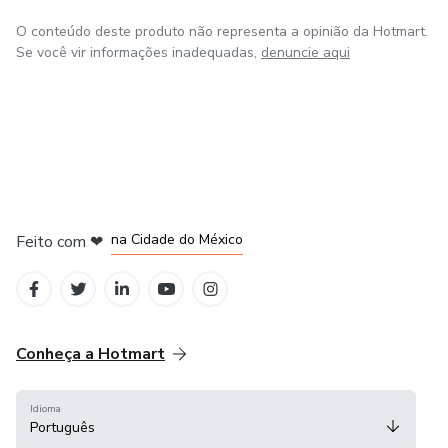
aparência física.
O conteúdo deste produto não representa a opinião da Hotmart.
Se você vir informações inadequadas,
denuncie aqui
em Bogotá
em Amsterdam
em Madrid
na Cidade do México
Feito com
❤
em Belo Horizonte
Conheça a Hotmart
Idioma
Português