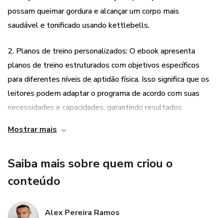
possam queimar gordura e alcançar um corpo mais
aparência física.
saudável e tonificado usando kettlebells.
2. Planos de treino personalizados: O ebook apresenta
planos de treino estruturados com objetivos específicos
para diferentes níveis de aptidão física. Isso significa que os
leitores podem adaptar o programa de acordo com suas
necessidades e capacidades, garantindo resultados
efetivos e seguros.
Mostrar mais
3. Dicas nutricionais para otimizar resultados: Além do
Saiba mais sobre quem criou o
treinamento físico, o ebook também oferece dicas
nutricionais para otimizar os resultados do treino. Isso
conteúdo
significa que os leitores terão orientações sobre como se
alimentar de forma saudável e equilibrada, potencializando
Alex Pereira Ramos