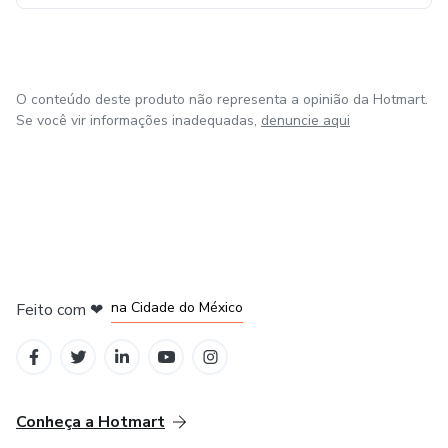
O conteúdo deste produto não representa a opinião da Hotmart.
Se você vir informações inadequadas,
denuncie aqui
em Bogotá
em Amsterdam
em Madrid
na Cidade do México
Feito com
❤
em Belo Horizonte
Conheça a Hotmart