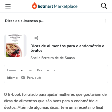
Ir
Ir
Ir
para
para
para
o
o
o
conteúdo
pagamento
rodapé
Dicas de alimentos para o endométrio e óvulos
principal
Dicas de alimentos para o endométrio e
óvulos
Sheila Ferreira de de Sousa
Formato
:
eBooks ou Documentos
Idioma
:
Português
O E-book foi criado para ajudar mulheres que gostariam de
dicas de alimentos que são bons para o endométrio e
óvulos. Além de algumas dicas, tem uma receita no final