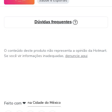
Saúde e Esportes
Mas antes de chegar a esses resultados, sofri muito e
passei por caminhos mais longos. E agora estou aqui, para
Dúvidas frequentes
te mostrar um caminho mais curto e eficiente para sua vida
de uma forma simples e divertida!
O conteúdo deste produto não representa a opinião da Hotmart.
Se você vir informações inadequadas,
denuncie aqui
em Bogotá
em Amsterdam
em Madrid
na Cidade do México
Feito com
❤
em Belo Horizonte