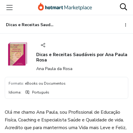
Ir
Ir
Ir
para
para
para
o
o
o
conteúdo
pagamento
rodapé
Dicas e Receitas Saudáveis por Ana Paula Rosa
principal
Dicas e Receitas Saudáveis por Ana Paula
Rosa
Ana Paula da Rosa
Formato
:
eBooks ou Documentos
Idioma
:
Português
Olá me chamo Ana Paula, sou Profissional de Educação
Fisíca, Coaching e Especialista Saúde e Qualidade de vida.
Acredito que para mantermos uma Vida mais Leve e Feliz,