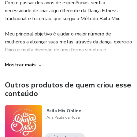
Com o passar dos anos de experiências, senti a
necessidade de criar algo diferente da Dança Fitness
tradicional e foi então, que surgiu o Método Baila Mix.
Meu principal objetivo é ajudar o maior número de
mulheres a alcançar suas metas, através da dança, exercício
físico e muita diversão de uma forma simples e
descomplicada!
Mostrar mais
Neste método, você vai conhecer e aprender como Mapear
suas metas atingindo assim, resultados incríveis na sua
Outros produtos de quem criou esse
vida!
conteúdo
Sou a prova viva que funciona, pois sai de um quadro de
Baila Mix Online
obesidade e cheia de dores emocionais ao auto
Ana Paula da Rosa
conhecimento. Entendendo assim, que padrão social ideal é
aquele que te faz Feliz no dia a a dia e que condiz com a
sua realidade!