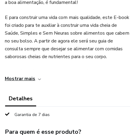
a boa alimentação, é fundamental!
E para construir uma vida com mais qualidade, este E-book
foi criado para te auxiliar à construir uma vida cheia de
Saúde, Simples e Sem Neuras sobre alimentos que cabem
no seu bolso. A partir de agora ele será seu guia de
consulta sempre que desejar se alimentar com comidas
saborosas cheias de nutrientes para o seu corpo.
Desejo à você uma Vida repleta de Saúde para o seu
Mostrar mais
Corpo, sua Mente e Espirito!
*“Este produto não substitui o parecer profissional.
Detalhes
Sempre consulte um profissional da saúde para tratar de
assuntos relativos a saúde.”
Garantia de 7 dias
Para quem é esse produto?