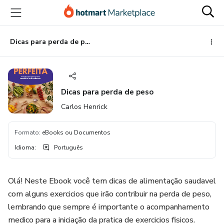
Ir
Ir
Ir
para
para
para
o
o
o
conteúdo
pagamento
rodapé
Dicas para perda de peso
principal
Dicas para perda de peso
Carlos Henrick
Formato
:
eBooks ou Documentos
Idioma
:
Português
Olá! Neste Ebook você tem dicas de alimentação saudavel
com alguns exercicios que irão contribuir na perda de peso,
lembrando que sempre é importante o acompanhamento
medico para a iniciação da pratica de exercicios fisicos.