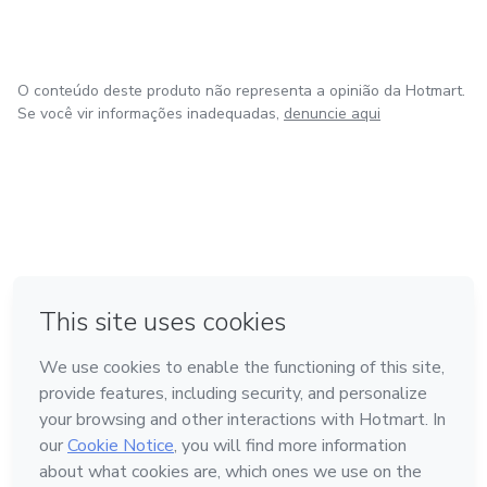
O conteúdo deste produto não representa a opinião da Hotmart.
Se você vir informações inadequadas,
denuncie aqui
em Bogotá
em Amsterdam
em Madrid
na Cidade do México
Feito com
❤
em Belo Horizonte
Conheça a Hotmart