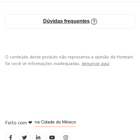
Dúvidas frequentes
O conteúdo deste produto não representa a opinião da Hotmart.
Se você vir informações inadequadas,
denuncie aqui
em Bogotá
em Amsterdam
em Madrid
na Cidade do México
Feito com
❤
em Belo Horizonte