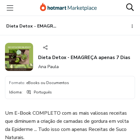
Ir
Ir
Ir
para
para
para
o
o
o
conteúdo
pagamento
rodapé
Dieta Detox - EMAGREÇA apenas 7 Dias
principal
Dieta Detox - EMAGREÇA apenas 7 Dias
Ana Paula
Formato
:
eBooks ou Documentos
Idioma
:
Português
Um E-Book COMPLETO com as mais valiosas receitas
que diminuem a criação de camadas de gordura em volta
da Epiderme ... Tudo isso com apenas Receitas de Suco
Naturais.