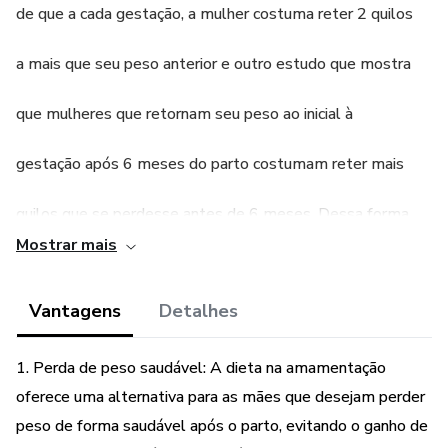
de que a cada gestação, a mulher costuma reter 2 quilos
a mais que seu peso anterior e outro estudo que mostra
que mulheres que retornam seu peso ao inicial à
gestação após 6 meses do parto costumam reter mais
quilos que se perdesse antes de 6 meses. Dessa forma,
Mostrar mais
os médicos devem incentivar a perda do peso adquirido
Vantagens
Detalhes
na gestação, ao mesmo tempo que fornecer orientação
alimentar equilibrada.
1. Perda de peso saudável: A dieta na amamentação
oferece uma alternativa para as mães que desejam perder
A proposta de alimentação com baixa oferta de
peso de forma saudável após o parto, evitando o ganho de