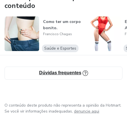
Pode se afiliar ao produto e ganhar uma grana extra e ainda
conteúdo
ajudar outras pessoas que também precisam deste
conteúdo.
Como ter um corpo
bonito.
Francisco Chagas
F
Saúde e Esportes
Dúvidas frequentes
O conteúdo deste produto não representa a opinião da Hotmart.
Se você vir informações inadequadas,
denuncie aqui