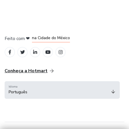
em Bogotá
em Amsterdam
em Madrid
na Cidade do México
Feito com
❤
em Belo Horizonte
Conheça a Hotmart
Idioma
Português