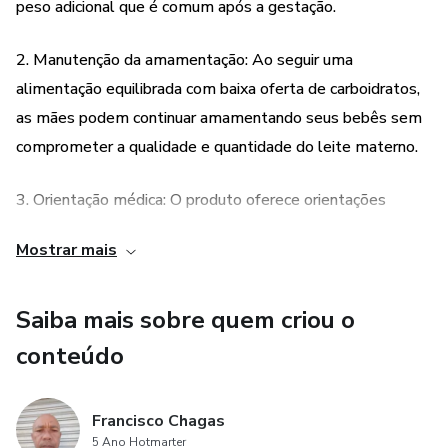
peso adicional que é comum após a gestação.
carboidratos na amamentação poderia ser uma
2. Manutenção da amamentação: Ao seguir uma
alternativa para aquelas mães que pretendem perder
alimentação equilibrada com baixa oferta de carboidratos,
peso e ainda manter-se na amamentação. Apesar dos
as mães podem continuar amamentando seus bebês sem
comprometer a qualidade e quantidade do leite materno.
estudos com a "Low-carb" só mostrarem bons
3. Orientação médica: O produto oferece orientações
resultados à saúde do praticante, para mulheres que
alimentares específicas para as mães que estão
Mostrar mais
amamentando, levando em consideração as necessidades
estão amamentado pode ser um hábito alimentar
nutricionais tanto da mãe quanto do bebê. Essas
Saiba mais sobre quem criou o
arriscado.
orientações são baseadas em recomendações médicas
atualizadas.
conteúdo
4. Resultados comprovados: A dieta na amamentação é
Francisco Chagas
embasada em estudos científicos que mostram resultados
5 Ano Hotmarter