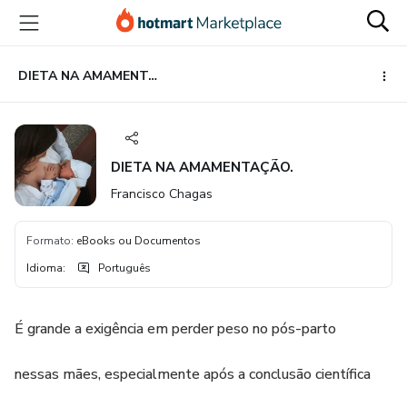
Ir
Ir
Ir
para
para
para
o
o
o
conteúdo
pagamento
rodapé
DIETA NA AMAMENTAÇÃO.
principal
DIETA NA AMAMENTAÇÃO.
Francisco Chagas
Formato
:
eBooks ou Documentos
Idioma
:
Português
É grande a exigência em perder peso no pós-parto
nessas mães, especialmente após a conclusão científica