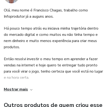
positivos para a saúde do praticante. Isso proporciona
segurança e confiança para as mães que desejam adotar
Olá, meu nome é Francisco Chagas, trabalho como
essa abordagem alimentar.
Infoprodutor já a auguns anos.
5. Acompanhamento personalizado: O produto oferece
Há pouco tempo atrás eu iniciava minha trajetória dentro
do mercado digital e como muitos eu não tinha tempo e
suporte e acompanhamento personalizado, permitindo que
nem dinheiro e muito menos experiência para criar meus
as mães tirem dúvidas, recebam orientações adicionais e
produtos.
tenham um acompanhamento mais próximo durante todo
o processo de perda de peso na amamentação.
Então resolvi investir o meu tempo em aprender a fazer
vendas na internet e hoje quero te entregar tudo pronto
para você virar o jogo, tenho certeza que você está no lugar
e na hora certa.
Mostrar mais
Além de você poder estar adquirindo o produto para te
ajudar, se quiser voce pode ir muito além
Outros produtos de quem criou esse