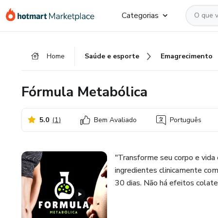
Ir
Ir
Ir
Categorias
para
para
para
o
o
o
conteúdo
pagamento
rodapé
Home
Saúde e esporte
Emagrecimento
principal
Fórmula Metabólica
5.0
(
1
)
Bem Avaliado
Português
"Transforme seu corpo e vida 
ingredientes clinicamente co
30 dias. Não há efeitos colate