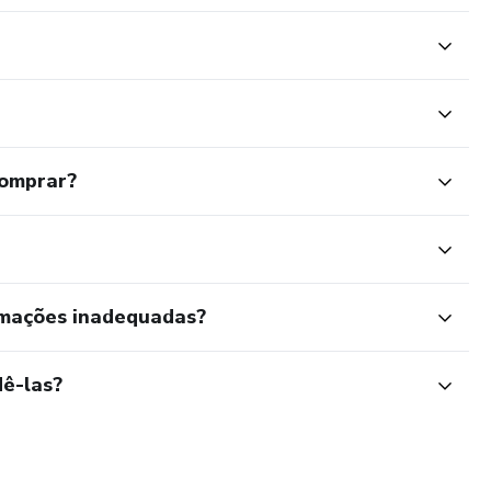
comprar?
rmações inadequadas?
ê-las?