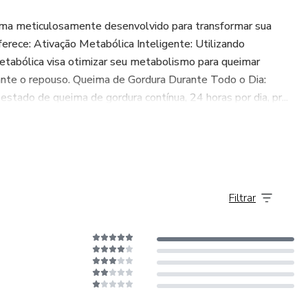
ama meticulosamente desenvolvido para transformar sua
rece: Ativação Metabólica Inteligente: Utilizando
etabólica visa otimizar seu metabolismo para queimar
nte o repouso. Queima de Gordura Durante Todo o Dia:
stado de queima de gordura contínua, 24 horas por dia, pr...
Filtrar