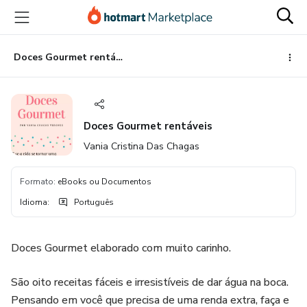
Ir
Ir
Ir
para
para
para
o
o
o
conteúdo
pagamento
rodapé
Doces Gourmet rentáveis
principal
Doces Gourmet rentáveis
Vania Cristina Das Chagas
Formato
:
eBooks ou Documentos
Idioma
:
Português
Doces Gourmet elaborado com muito carinho.
São oito receitas fáceis e irresistíveis de dar água na boca.
Pensando em você que precisa de uma renda extra, faça e