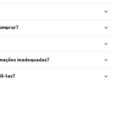
comprar?
rmações inadequadas?
ê-las?