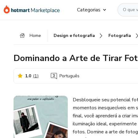
Ir
Ir
Ir
Categorias
para
para
para
o
o
o
conteúdo
pagamento
rodapé
Home
Design e fotografia
Fotografia
principal
Dominando a Arte de Tirar Fo
1.0
(
1
)
Português
Desbloqueie seu potencial fot
momentos inesquecíveis em su
final, você aprenderá a criar 
iluminação ideal, experimente 
fotos. Domine a arte de foto