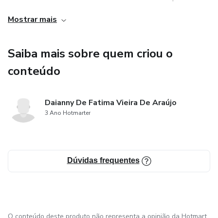
fáceis de entender, com explicações claras e exemplos
Mostrar mais
práticos. Mesmo que você seja um iniciante completo,
poderá aprender e começar a usar os atalhos de teclado
Saiba mais sobre quem criou o
imediatamente, sem se sentir sobrecarregado ou confuso.
conteúdo
Daianny De Fatima Vieira De Araújo
3 Ano Hotmarter
Dúvidas frequentes
O conteúdo deste produto não representa a opinião da Hotmart.