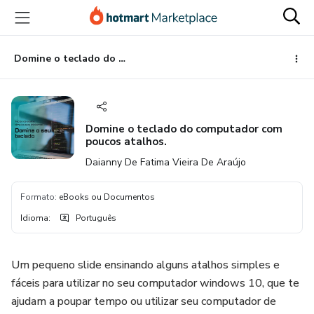
Ir
Ir
Ir
para
para
para
o
o
o
conteúdo
pagamento
rodapé
Domine o teclado do computador com poucos atalhos.
principal
Domine o teclado do computador com
poucos atalhos.
Daianny De Fatima Vieira De Araújo
Formato
:
eBooks ou Documentos
Idioma
:
Português
Um pequeno slide ensinando alguns atalhos simples e
fáceis para utilizar no seu computador windows 10, que te
ajudam a poupar tempo ou utilizar seu computador de