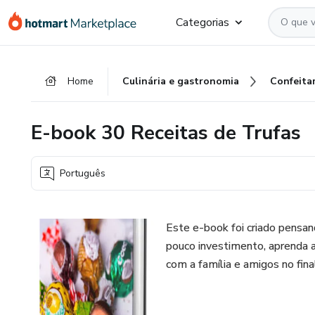
Ir
Ir
Ir
Categorias
para
para
para
o
o
o
conteúdo
pagamento
rodapé
Home
Culinária e gastronomia
Confeitar
principal
E-book 30 Receitas de Trufas
Português
Este e-book foi criado pensa
pouco investimento, aprenda a
com a família e amigos no f