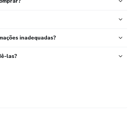
comprar?
rmações inadequadas?
ê-las?