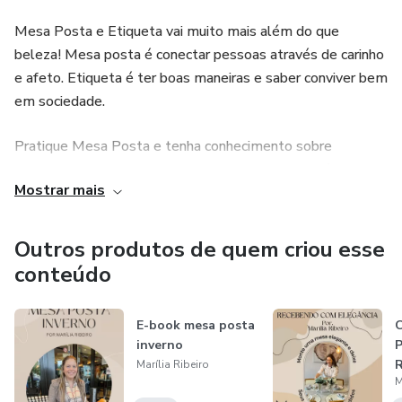
Mesa Posta e Etiqueta vai muito mais além do que
beleza! Mesa posta é conectar pessoas através de carinho
e afeto. Etiqueta é ter boas maneiras e saber conviver bem
em sociedade.
Pratique Mesa Posta e tenha conhecimento sobre
Etiqueta. Assim, tenho certeza que sempre se saíra bem
Mostrar mais
em qualquer tipo de situação ou ocasião!
Outros produtos de quem criou esse
conteúdo
E-book mesa posta
inverno
Marília Ribeiro
M