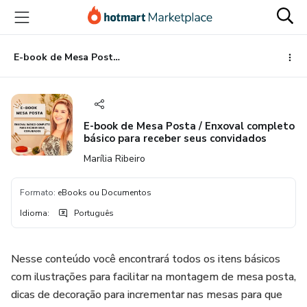
Ir
Ir
Ir
para
para
para
o
o
o
conteúdo
pagamento
rodapé
E-book de Mesa Posta / Enxoval completo básico para receber seus convidados
principal
E-book de Mesa Posta / Enxoval completo
básico para receber seus convidados
Marília Ribeiro
Formato
:
eBooks ou Documentos
Idioma
:
Português
Nesse conteúdo você encontrará todos os itens básicos
com ilustrações para facilitar na montagem de mesa posta,
dicas de decoração para incrementar nas mesas para que