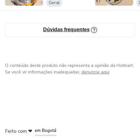
Geral
Dúvidas frequentes
O conteúdo deste produto não representa a opinião da Hotmart.
Se você vir informações inadequadas,
denuncie aqui
em Amsterdam
em Madrid
em Bogotá
Feito com
❤
em Belo Horizonte
na Cidade do México