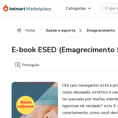
Ir
Ir
Ir
Categorias
para
para
para
o
o
o
conteúdo
pagamento
rodapé
Home
Saúde e esporte
Emagrecimento
principal
E-book ESED (Emagrecimento S
Português
Olá caro navegante! está a pro
corpo desejado, estético e sau
ter passado por muitas mentir
rigorosas né verdade? este E
corretamente, como você dev