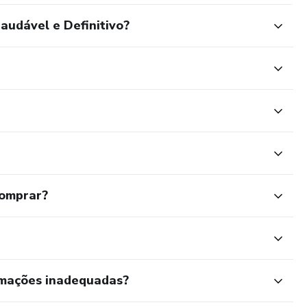
udável e Definitivo?
comprar?
rmações inadequadas?