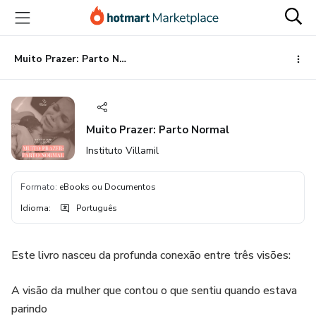
Ir
Ir
Ir
para
para
para
o
o
o
conteúdo
pagamento
rodapé
Muito Prazer: Parto Normal
principal
Muito Prazer: Parto Normal
Instituto Villamil
Formato
:
eBooks ou Documentos
Idioma
:
Português
Este livro nasceu da profunda conexão entre três visões:
A visão da mulher que contou o que sentiu quando estava
parindo