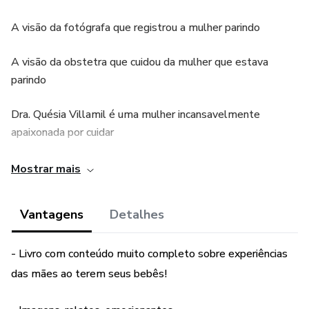
A visão da fotógrafa que registrou a mulher parindo
A visão da obstetra que cuidou da mulher que estava
parindo
Dra. Quésia Villamil é uma mulher incansavelmente
apaixonada por cuidar
de mulheres. E de seus desafios. E de suas maternidades.
Mostrar mais
E de seus
Vantagens
Detalhes
partos.
Um dia ela conheceu Paula Beltrão. Outra mulher
- Livro com conteúdo muito completo sobre experiências
apaixonada. Por registros.
das mães ao terem seus bebês!
Por fotografar mulheres. Mulheres e suas famílias, seus