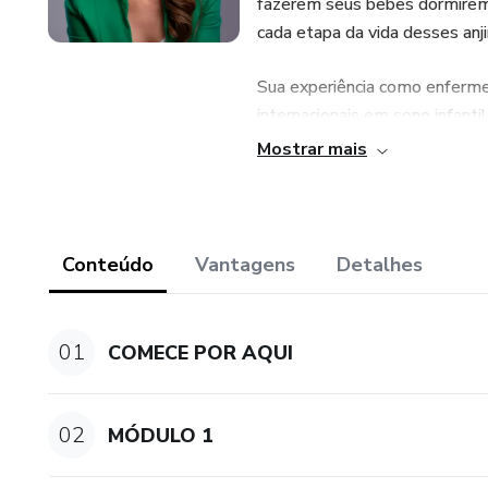
fazerem seus bebês dormirem
cada etapa da vida desses anj
Sua experiência como enfermei
internacionais em sono infan
ajudar tantas mamães e seus 
Mostrar mais
Através de suas palestras, co
diretamente centenas de mamã
bebê com problemas de sono
Conteúdo
Vantagens
Detalhes
Ensinando o Bebê a Dormir nas
o carinho de Paula Maddarena
01
COMECE POR AQUI
ruim de seus filhos.
Aviso Legal
02
MÓDULO 1
Os depoimentos encontrados n