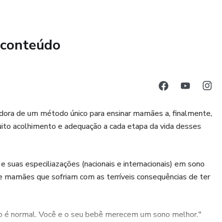
endendo do seu estado de saúde atual, você pode obter
ão. Cada organismo responde individualmente, por isso não
a quem aplica o método.
 conteúdo
o conteúdo deste site não substitui a visita ao seu médico.
omedicação e não nos responsabilizamos por tratamentos
as aqui descritas têm o objetivo de complementar - e não
ompanhamento ou cuidados médicos e/ou nutricionais.
zadora de um método único para ensinar mamães a, finalmente,
 parecer profissional. Sempre consulte um profissional da
to acolhimento e adequação a cada etapa da vida desses
relativos à saúde.”
 suas especiliazações (nacionais e internacionais) em sono
e mamães que sofriam com as terríveis consequências de ter
ão é normal. Você e o seu bebê merecem um sono melhor."