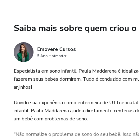
resultados podem variar. Dep
resultados até melhores, ou n
garantimos resultados iguais 
Saiba mais sobre quem criou o
Embora baseado em pesquisas, 
Este não é um modelo de aut
Emovere Cursos
clínicos. As receitas e técnic
5 Ano Hotmarter
substituir - o tratamento, ac
Especialista em sono infantil, Paula Maddarena é ideali
“Este produto não substitui o
fazerem seus bebês dormirem. Tudo é conduzido com mui
saúde para tratar de assuntos 
anjinhos!
Unindo sua experiência como enfermeira de UTI neonatal e
infantil, Paula Maddarena ajudou diretamente centenas d
um bebê com problemas de sono.
"Não normalize o problema de sono do seu bebê. Isso n