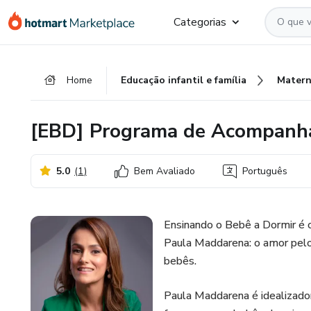
Ir
Ir
Ir
Categorias
para
para
para
o
o
o
conteúdo
pagamento
rodapé
Home
Educação infantil e família
Matern
principal
[EBD] Programa de Acompanh
5.0
(
1
)
Bem Avaliado
Português
Ensinando o Bebê a Dormir é o
Paula Maddarena: o amor pelo
bebês.
Paula Maddarena é idealizado