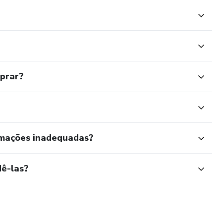
mprar?
rmações inadequadas?
ê-las?