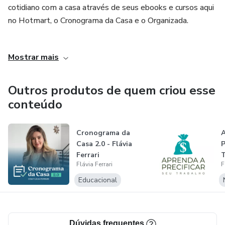
cotidiano com a casa através de seus ebooks e cursos aqui
no Hotmart, o Cronograma da Casa e o Organizada.
Os ebooks são Guia Definitivo: 50 dicas com Vinagre e Guia
Mostrar mais
Definitivo: 50 Dicas com Bicarbonato de Sódio - que além
de facilitar os processos com as receitas fazem com que
você economize muito!
Outros produtos de quem criou esse
conteúdo
É empreendedora há mais de 10 anos, formada em
Engenharia Civil pela Unicamp, com pós-graduação em
Cronograma da
Marketing pela ESPM e MBA em empreendedorismo pela
Casa 2.0 - Flávia
SDA Bocconi (Milão/Itália). Atuou com desenvolvimento
Ferrari
de produtos do Grupo Abril e já desenvolveu ações de
Flávia Ferrari
F
influência com marcas como Unilever, Electrolux,
Educacional
BASF/Suvinil, 3M entre outras.
Dúvidas frequentes