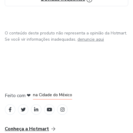
O conteúdo deste produto não representa a opinião da Hotmart.
Se você vir informações inadequadas,
denuncie aqui
em Bogotá
em Amsterdam
em Madrid
na Cidade do México
Feito com
❤
em Belo Horizonte
Conheça a Hotmart