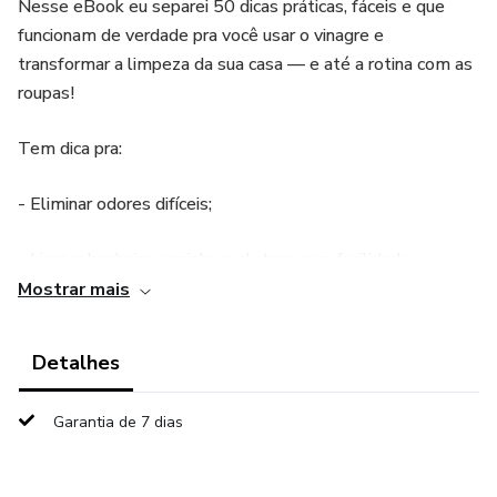
Nesse eBook eu separei 50 dicas práticas, fáceis e que
funcionam de verdade pra você usar o vinagre e
transformar a limpeza da sua casa — e até a rotina com as
roupas!
Tem dica pra:
- Eliminar odores difíceis;
- Limpar banheiro, cozinha e eletros com facilidade;
Mostrar mais
- Fazer misturinhas que funcionam (sem gastar uma
fortuna);
Detalhes
- Usar o vinagre até fora da faxina – sim, tem dica pra roupa
Garantia de 7 dias
e muito mais!
Tudo do meu jeitinho: sem complicação, sem gastar muito