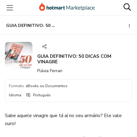
Ir
Ir
Ir
para
para
para
o
o
o
conteúdo
pagamento
rodapé
GUIA DEFINITIVO: 50 DICAS COM VINAGRE
principal
GUIA DEFINITIVO: 50 DICAS COM
VINAGRE
Flávia Ferrari
Formato
:
eBooks ou Documentos
Idioma
:
Português
Sabe aquele vinagre que tá aí no seu armário? Ele vale
ouro!