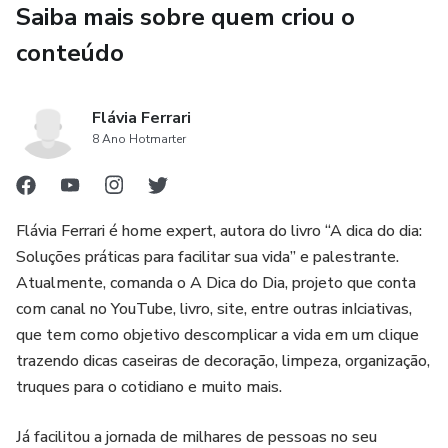
Saiba mais sobre quem criou o
e com resultado de verdade.
conteúdo
💡 É vinagre do jeito certo — e a sua casa do jeitinho que
você ama.
Flávia Ferrari
Baixe agora e vem comigo! Porque dica boa é dica
8 Ano Hotmarter
compartilhada. 💖
Flávia Ferrari é home expert, autora do livro “A dica do dia:
Soluções práticas para facilitar sua vida” e palestrante.
Atualmente, comanda o A Dica do Dia, projeto que conta
com canal no YouTube, livro, site, entre outras inIciativas,
que tem como objetivo descomplicar a vida em um clique
trazendo dicas caseiras de decoração, limpeza, organização,
truques para o cotidiano e muito mais.
Já facilitou a jornada de milhares de pessoas no seu