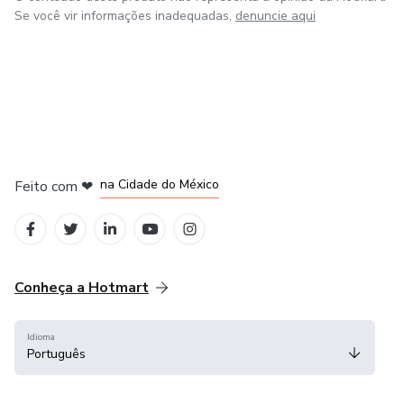
Se você vir informações inadequadas,
denuncie aqui
em Bogotá
em Amsterdam
em Madrid
na Cidade do México
Feito com
❤
em Belo Horizonte
Conheça a Hotmart
Idioma
Português