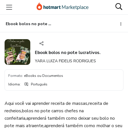
Ir
Ir
Ir
para
para
para
o
o
o
conteúdo
pagamento
rodapé
Ebook bolos no pote lucrativos.
principal
Ebook bolos no pote lucrativos.
YARA LUIZA FIDELIS RODRIGUES
Formato
:
eBooks ou Documentos
Idioma
:
Português
Aqui você vai aprender receita de massas,receita de
recheios,bolos no pote carros chefes na
confeitaria,aprenderá também como deixar seu bolo no
pote mais atraente,aprenderá também como molhar o seu