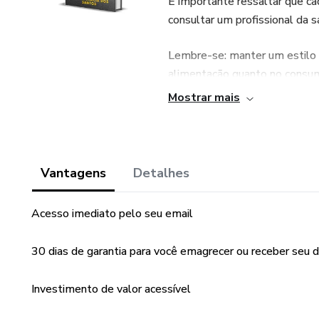
É importante ressaltar que c
consultar um profissional da 
Lembre-se: manter um estilo 
alimentação quanto no consu
Mostrar mais
Opte por opções mais saudáve
objetivos de emagrecimento.
Vantagens
Detalhes
Acesso imediato pelo seu email
30 dias de garantia para você emagrecer ou receber seu d
Investimento de valor acessível