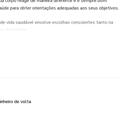
ada corpo reage de maneira diferente e é sempre bom
saúde para obter orientações adequadas aos seus objetivos.
de vida saudável envolve escolhas conscientes tanto na
mo de bebidas.
is e balanceadas quando estiver buscando atingir seus
inheiro de volta