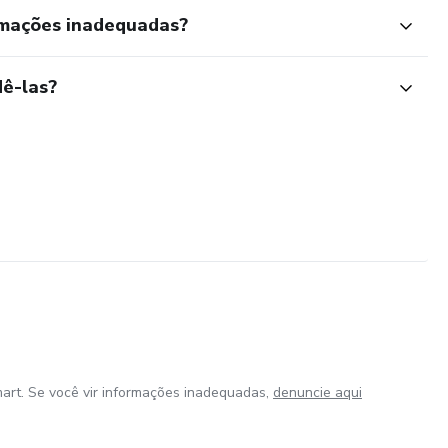
rmações inadequadas?
ê-las?
art. Se você vir informações inadequadas,
denuncie aqui