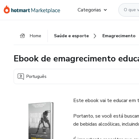
Ir
Ir
Ir
Categorias
para
para
para
o
o
o
conteúdo
pagamento
rodapé
Home
Saúde e esporte
Emagrecimento
principal
Ebook de emagrecimento educa
Português
Este ebook vai te educar em 
Portanto, se você está busca
de bebidas alcoólicas, incluind