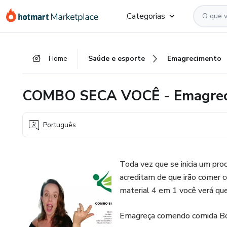
Ir
Ir
Ir
Categorias
para
para
para
o
o
o
conteúdo
pagamento
rodapé
Home
Saúde e esporte
Emagrecimento
principal
COMBO SECA VOCÊ - Emagrecim
Português
Toda vez que se inicia um pr
acreditam de que irão comer c
material 4 em 1 você verá que
Emagreça comendo comida Boa