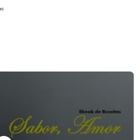
as
íveis para Emagrecer