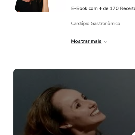
E-Book com + de 170 Receit
Cardápio Gastronômico
Dicas e aula de culinária
Mostrar mais
E-book com Estratégias Infal