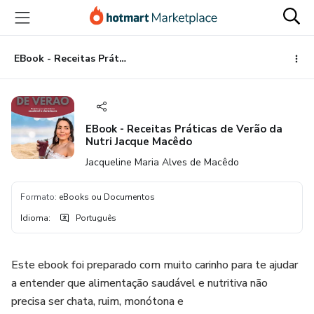
Ir
Ir
Ir
para
para
para
o
o
o
conteúdo
pagamento
rodapé
EBook - Receitas Práticas de Verão da Nutri Jacque Macêdo
principal
EBook - Receitas Práticas de Verão da
Nutri Jacque Macêdo
Jacqueline Maria Alves de Macêdo
Formato
:
eBooks ou Documentos
Idioma
:
Português
Este ebook foi preparado com muito carinho para te ajudar
a entender que alimentação saudável e nutritiva não
precisa ser chata, ruim, monótona e