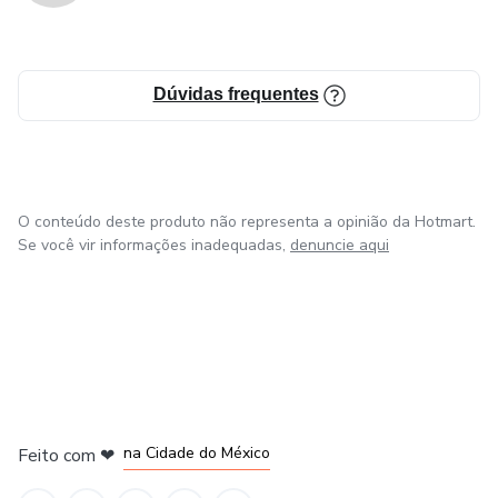
Dúvidas frequentes
O conteúdo deste produto não representa a opinião da Hotmart.
Se você vir informações inadequadas,
denuncie aqui
em Bogotá
em Amsterdam
em Madrid
na Cidade do México
Feito com
❤
em Belo Horizonte