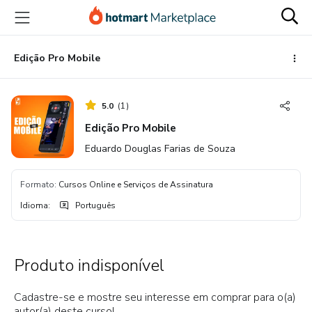
Ir
Ir
Ir
para
para
para
o
o
o
conteúdo
pagamento
rodapé
Edição Pro Mobile
principal
5.0
(
1
)
Edição Pro Mobile
Eduardo Douglas Farias de Souza
Formato
:
Cursos Online e Serviços de Assinatura
Idioma
:
Português
Produto indisponível
Cadastre-se e mostre seu interesse em comprar para o(a)
autor(a) deste curso!