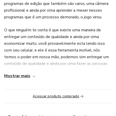
programas de edição que também são caros, uma câmera
profissional e ainda por cima aprender a mexer nesses
programas que é um processo demorado, o jogo virou.
O que ninguém te conta é que existe uma maneira de
entregar um conteúdo de qualidade e ainda por cima
economizar muito, você provavelmente esta lendo isso
com seu celular, e ele é essa ferramenta incrível, nós
temos o poder em nossa mão, podemos sim entregar um
conteúdo de qualidade e ainda por cima fazer as pessoas
"comerem com os olhos" e sentirem o "sabor" do seu
Mostrar mais
Conteúdo, editar videos de maneira muito mais rápida e
com uma ótima qualidade.
Acessar produto comprado
E é isso que eu estou de propondo agora, fazer parte
dessa geração que é a geração Mobile, a geração que tem
o poder nas mãos, que não usa o celular só pra consumir,