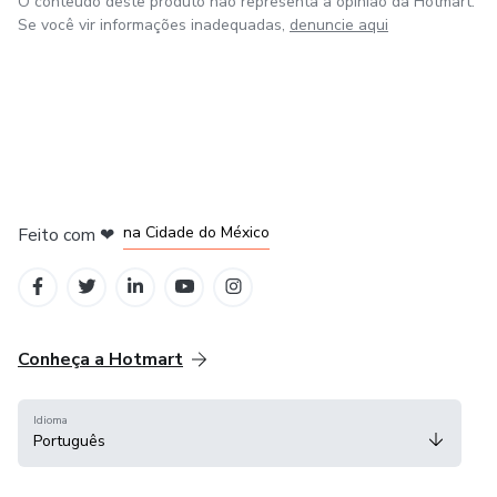
O conteúdo deste produto não representa a opinião da Hotmart.
Se você vir informações inadequadas,
denuncie aqui
em Bogotá
em Amsterdam
em Madrid
na Cidade do México
Feito com
❤
em Belo Horizonte
Conheça a Hotmart
Idioma
Português