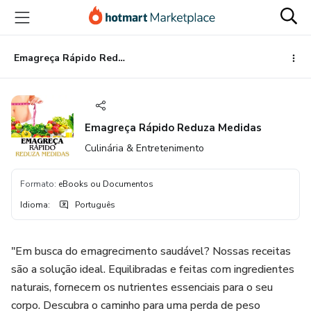
Ir
Ir
Ir
para
para
para
o
o
o
conteúdo
pagamento
rodapé
Emagreça Rápido Reduza Medidas
principal
Emagreça Rápido Reduza Medidas
Culinária & Entretenimento
Formato
:
eBooks ou Documentos
Idioma
:
Português
"Em busca do emagrecimento saudável? Nossas receitas
são a solução ideal. Equilibradas e feitas com ingredientes
naturais, fornecem os nutrientes essenciais para o seu
corpo. Descubra o caminho para uma perda de peso