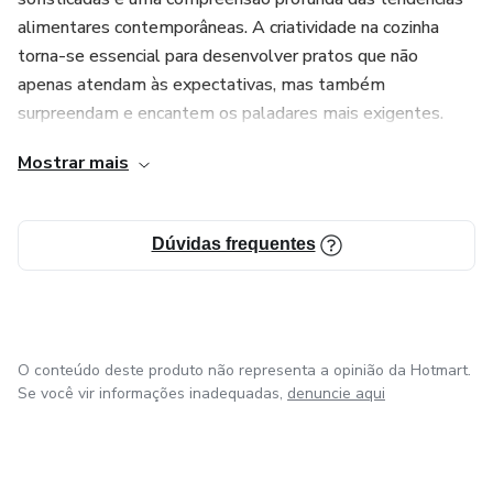
alimentares contemporâneas. A criatividade na cozinha
torna-se essencial para desenvolver pratos que não
apenas atendam às expectativas, mas também
surpreendam e encantem os paladares mais exigentes.
Desde um hambúrguer de quinoa cheio de sabor e nutrição
Mostrar mais
até um refinado risoto de cogumelos com trufas, a
capacidade de reinventar clássicos e criar novas
combinações é o que distingue um chef talentoso. Esse
Dúvidas frequentes
compromisso com a excelência e a inovação é o que
impulsiona a constante evolução na arte de cozinhar,
garantindo que cada receita seja uma experiência única e
memorável.
O conteúdo deste produto não representa a opinião da Hotmart.
Se você vir informações inadequadas,
denuncie aqui
Cozinhar é arte e amor!!!