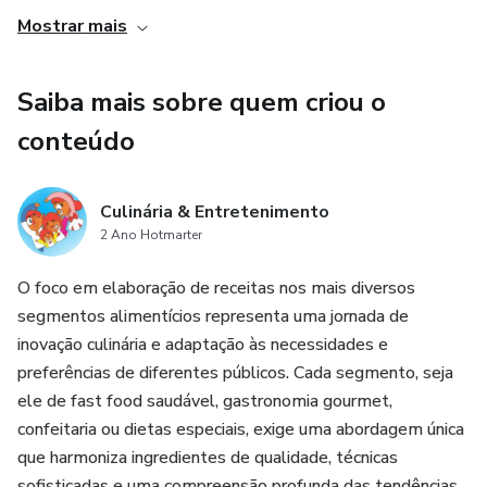
- Economia de Tempo e Dinheiro:
Mostrar mais
- Motivação e Suporte:
Saiba mais sobre quem criou o
- Flexibilidade e Personalização:
conteúdo
- Desempenho de Resultados:
Culinária & Entretenimento
2 Ano Hotmarter
- Atualizações e Recursos Adicionais:
O foco em elaboração de receitas nos mais diversos
segmentos alimentícios representa uma jornada de
inovação culinária e adaptação às necessidades e
preferências de diferentes públicos. Cada segmento, seja
ele de fast food saudável, gastronomia gourmet,
confeitaria ou dietas especiais, exige uma abordagem única
que harmoniza ingredientes de qualidade, técnicas
sofisticadas e uma compreensão profunda das tendências