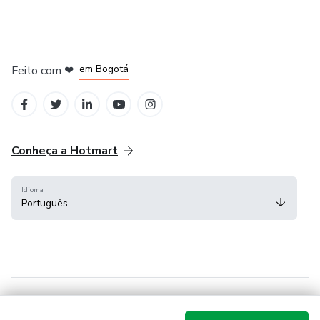
em Amsterdam
em Madrid
em Bogotá
Feito com
❤
em Belo Horizonte
na Cidade do México
Conheça a Hotmart
Idioma
Português
Central de ajuda
Termos
Privacidade
Cookies